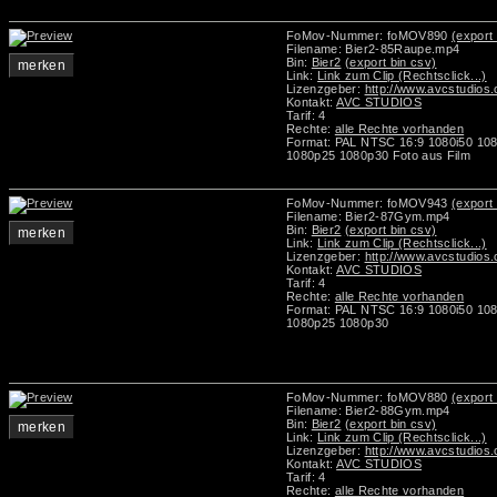
FoMov-Nummer: foMOV890
(export 
Filename: Bier2-85Raupe.mp4
Bin:
Bier2
(export bin csv)
merken
Link:
Link zum Clip (Rechtsclick...)
Lizenzgeber:
http://www.avcstudios
Kontakt:
AVC STUDIOS
Tarif: 4
Rechte:
alle Rechte vorhanden
Format: PAL NTSC 16:9 1080i50 10
1080p25 1080p30 Foto aus Film
FoMov-Nummer: foMOV943
(export 
Filename: Bier2-87Gym.mp4
Bin:
Bier2
(export bin csv)
merken
Link:
Link zum Clip (Rechtsclick...)
Lizenzgeber:
http://www.avcstudios
Kontakt:
AVC STUDIOS
Tarif: 4
Rechte:
alle Rechte vorhanden
Format: PAL NTSC 16:9 1080i50 10
1080p25 1080p30
FoMov-Nummer: foMOV880
(export 
Filename: Bier2-88Gym.mp4
Bin:
Bier2
(export bin csv)
merken
Link:
Link zum Clip (Rechtsclick...)
Lizenzgeber:
http://www.avcstudios
Kontakt:
AVC STUDIOS
Tarif: 4
Rechte:
alle Rechte vorhanden