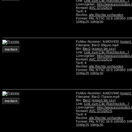
Link:
Link zum Clip (Rechtsclick...)
Lizenzgeber:
http://www.avcstudios
Kontakt:
AVC STUDIOS
Tarif: 4
Rechte:
alle Rechte vorhanden
Format: PAL NTSC 16:9 1080i50 10
1080p25 1080p30
FoMov-Nummer: foMOV933
(export 
Filename: Bier2-69gym.mp4
Bin:
Bier2
(export bin csv)
merken
Link:
Link zum Clip (Rechtsclick...)
Lizenzgeber:
http://www.avcstudios
Kontakt:
AVC STUDIOS
Tarif: 4
Rechte:
alle Rechte vorhanden
Format: PAL NTSC 16:9 1080i50 10
1080p25 1080p30
FoMov-Nummer: foMOV948
(export 
Filename: Bier2-71piste.mp4
Bin:
Bier2
(export bin csv)
merken
Link:
Link zum Clip (Rechtsclick...)
Lizenzgeber:
http://www.avcstudios
Kontakt:
AVC STUDIOS
Tarif: 4
Rechte:
alle Rechte vorhanden
Format: PAL NTSC 16:9 1080i50 10
1080p25 1080p30