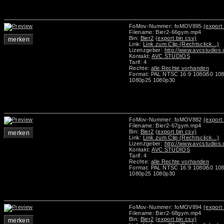
FoMov-Nummer: foMOV895
(export 
Filename: Bier2-66gym.mp4
Bin:
Bier2
(export bin csv)
merken
Link:
Link zum Clip (Rechtsclick...)
Lizenzgeber:
http://www.avcstudios
Kontakt:
AVC STUDIOS
Tarif: 4
Rechte:
alle Rechte vorhanden
Format: PAL NTSC 16:9 1080i50 10
1080p25 1080p30
FoMov-Nummer: foMOV882
(export 
Filename: Bier2-67gym.mp4
Bin:
Bier2
(export bin csv)
merken
Link:
Link zum Clip (Rechtsclick...)
Lizenzgeber:
http://www.avcstudios
Kontakt:
AVC STUDIOS
Tarif: 4
Rechte:
alle Rechte vorhanden
Format: PAL NTSC 16:9 1080i50 10
1080p25 1080p30
FoMov-Nummer: foMOV894
(export 
Filename: Bier2-68gym.mp4
Bin:
Bier2
(export bin csv)
merken