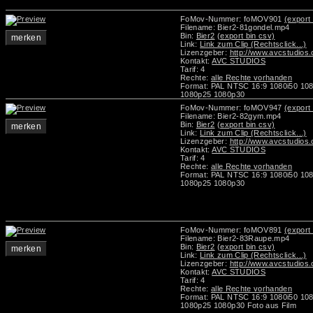
FoMov-Nummer: foMOV901
(export 
Filename: Bier2-81gondel.mp4
Bin:
Bier2
(export bin csv)
merken
Link:
Link zum Clip (Rechtsclick...)
Lizenzgeber:
http://www.avcstudios
Kontakt:
AVC STUDIOS
Tarif: 4
Rechte:
alle Rechte vorhanden
Format: PAL NTSC 16:9 1080i50 10
1080p25 1080p30
FoMov-Nummer: foMOV947
(export 
Filename: Bier2-82gym.mp4
Bin:
Bier2
(export bin csv)
merken
Link:
Link zum Clip (Rechtsclick...)
Lizenzgeber:
http://www.avcstudios
Kontakt:
AVC STUDIOS
Tarif: 4
Rechte:
alle Rechte vorhanden
Format: PAL NTSC 16:9 1080i50 10
1080p25 1080p30
FoMov-Nummer: foMOV891
(export 
Filename: Bier2-83Raupe.mp4
Bin:
Bier2
(export bin csv)
merken
Link:
Link zum Clip (Rechtsclick...)
Lizenzgeber:
http://www.avcstudios
Kontakt:
AVC STUDIOS
Tarif: 4
Rechte:
alle Rechte vorhanden
Format: PAL NTSC 16:9 1080i50 10
1080p25 1080p30 Foto aus Film