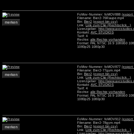
FoMov-Nummer: foMOV888
(export 
Filename: Bier2-76Raupe.mp4
Bin:
Bier2
(export bin csv)
merken
Link:
Link zum Clip (Rechtsclick...)
Lizenzgeber:
http://www.avcstudios
Kontakt:
AVC STUDIOS
Tarif: 4
Rechte:
alle Rechte vorhanden
Format: PAL NTSC 16:9 1080i50 10
1080p25 1080p30
FoMov-Nummer: foMOV877
(export 
Filename: Bier2-77gym.mp4
Bin:
Bier2
(export bin csv)
merken
Link:
Link zum Clip (Rechtsclick...)
Lizenzgeber:
http://www.avcstudios
Kontakt:
AVC STUDIOS
Tarif: 4
Rechte:
alle Rechte vorhanden
Format: PAL NTSC 16:9 1080i50 10
1080p25 1080p30
FoMov-Nummer: foMOV912
(export 
Filename: Bier2-78gym.mp4
Bin:
Bier2
(export bin csv)
merken
Link:
Link zum Clip (Rechtsclick...)
Lizenzgeber:
http://www.avcstudios