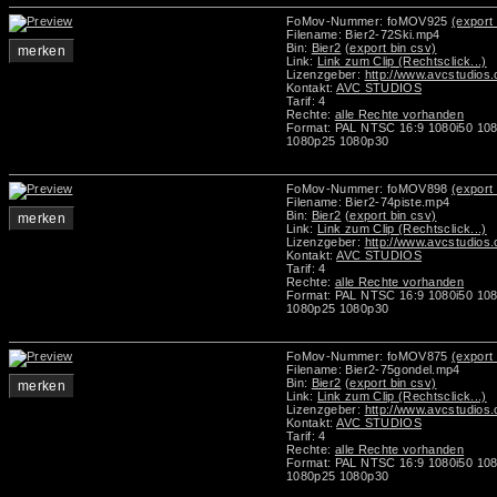
FoMov-Nummer: foMOV925
(export 
Filename: Bier2-72Ski.mp4
Bin:
Bier2
(export bin csv)
merken
Link:
Link zum Clip (Rechtsclick...)
Lizenzgeber:
http://www.avcstudios
Kontakt:
AVC STUDIOS
Tarif: 4
Rechte:
alle Rechte vorhanden
Format: PAL NTSC 16:9 1080i50 10
1080p25 1080p30
FoMov-Nummer: foMOV898
(export 
Filename: Bier2-74piste.mp4
Bin:
Bier2
(export bin csv)
merken
Link:
Link zum Clip (Rechtsclick...)
Lizenzgeber:
http://www.avcstudios
Kontakt:
AVC STUDIOS
Tarif: 4
Rechte:
alle Rechte vorhanden
Format: PAL NTSC 16:9 1080i50 10
1080p25 1080p30
FoMov-Nummer: foMOV875
(export 
Filename: Bier2-75gondel.mp4
Bin:
Bier2
(export bin csv)
merken
Link:
Link zum Clip (Rechtsclick...)
Lizenzgeber:
http://www.avcstudios
Kontakt:
AVC STUDIOS
Tarif: 4
Rechte:
alle Rechte vorhanden
Format: PAL NTSC 16:9 1080i50 10
1080p25 1080p30