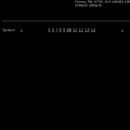
Format: PAL NTSC 16:9 1080i50 10
1080p25 1080p30
Seiten:
«
5
6
7
8
9
10
11
12
13
14
»