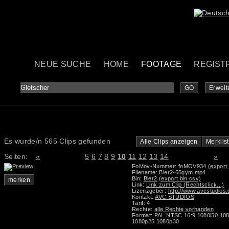
NEUE SUCHE
HOME
FOOTAGE
REGIST
GO
Erweit
Es wurde/n 565 Clips gefunden
Alle Clips anzeigen
Merklis
Seiten:
«
5
6
7
8
9
10
11
12
13
14
»
FoMov-Nummer: foMOV934
(export 
Filename: Bier2-65gym.mp4
Bin:
Bier2
(export bin csv)
merken
Link:
Link zum Clip (Rechtsclick...)
Lizenzgeber:
http://www.avcstudios
Kontakt:
AVC STUDIOS
Tarif: 4
Rechte:
alle Rechte vorhanden
Format: PAL NTSC 16:9 1080i50 10
1080p25 1080p30