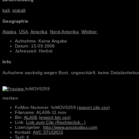
kalt
,
eiskalt
Geographie
Alaska
,
USA
,
Amerika
,
Nord-Amerika
,
Whittier
,
Aufnahme: Keine Angabe
Datum: 15.09.2008
Jahreszeit: Herbst
Info
Aufnahme wackelig wegen Boot, ungeschärft, keine Detailanhebun
foMOV5259
merken
FoMov-Nummer: foMOV5259
(export clip csv)
Filename: ALA06-11.mov
Bin:
ALA06
(export bin csv)
Link:
Link zum Clip (Rechtsclick...)
Lizenzgeber:
http://www.avcstudios.com
Kontakt:
AVC STUDIOS
Tarif: 4