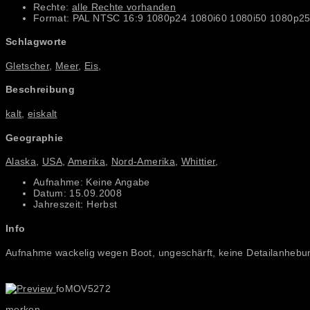
Rechte:
alle Rechte vorhanden
Format: PAL NTSC 16:9 1080p24 1080i60 1080i50 1080p25
Schlagworte
Gletscher
,
Meer
,
Eis
,
Beschreibung
kalt
,
eiskalt
Geographie
Alaska
,
USA
,
Amerika
,
Nord-Amerika
,
Whittier
,
Aufnahme: Keine Angabe
Datum: 15.09.2008
Jahreszeit: Herbst
Info
Aufnahme wackelig wegen Boot, ungeschärft, keine Detailanhebun
foMOV5272
merken