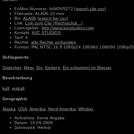
FoMov-Nummer: foMOV5272
(export clip csv)
Filename: ALA06-13.mov
Bin:
ALA06
(export bin csv)
Link:
Link zum Clip (Rechtsclick...)
Lizenzgeber:
http://www.avcstudios.com
Kontakt:
AVC STUDIOS
Tarif: 4
Rechte:
alle Rechte vorhanden
Format: PAL NTSC 16:9 1080p24 1080i60 1080i50 1080p25
Schlagworte
Gletscher
,
Meer
,
Eis
,
Eisberg
,
Eis schwimmt im Wasser
Beschreibung
kalt
,
eiskalt
Geographie
Alaska
,
USA
,
Amerika
,
Nord-Amerika
,
Whittier
,
Aufnahme: Keine Angabe
Datum: 15.09.2008
Jahreszeit: Herbst