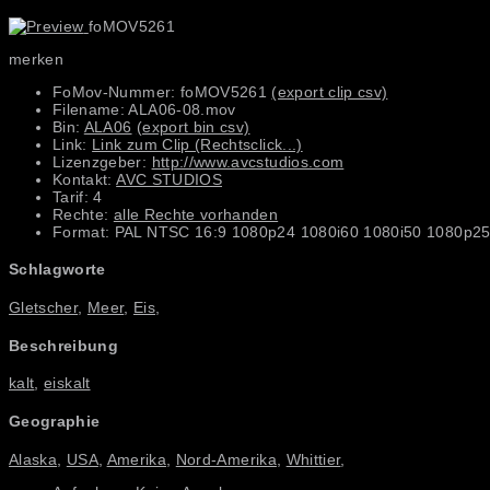
foMOV5261
merken
FoMov-Nummer: foMOV5261
(export clip csv)
Filename: ALA06-08.mov
Bin:
ALA06
(export bin csv)
Link:
Link zum Clip (Rechtsclick...)
Lizenzgeber:
http://www.avcstudios.com
Kontakt:
AVC STUDIOS
Tarif: 4
Rechte:
alle Rechte vorhanden
Format: PAL NTSC 16:9 1080p24 1080i60 1080i50 1080p25
Schlagworte
Gletscher
,
Meer
,
Eis
,
Beschreibung
kalt
,
eiskalt
Geographie
Alaska
,
USA
,
Amerika
,
Nord-Amerika
,
Whittier
,