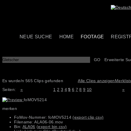
NEUE SUCHE
HOME
FOOTAGE
REGIST
GO
Erweiterte S
Es wurde/n 565 Clips gefunden
Alle Clips anzeigen
Merklist
Seiten:
«
1
2
3
4
5
6
7
8
9
10
»
foMOV5214
merken
FoMov-Nummer: foMOV5214
(export clip csv)
Filename: ALA06-06.mov
Bin:
ALA06
(export bin csv)