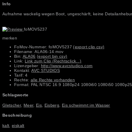
Info
Aufnahme wackelig wegen Boot, ungeschärft, keine Detailanhebun
foMOV5237
merken
FoMov-Nummer: foMOV5237
(export clip csv)
Filename: ALA06-14.mov
Bin:
ALA06
(export bin csv)
Link:
Link zum Clip (Rechtsclick...)
Lizenzgeber:
http://www.avcstudios.com
Kontakt:
AVC STUDIOS
Tarif: 4
Rechte:
alle Rechte vorhanden
Format: PAL NTSC 16:9 1080p24 1080i60 1080i50 1080p25
Schlagworte
Gletscher
,
Meer
,
Eis
,
Eisberg
,
Eis schwimmt im Wasser
Beschreibung
kalt
,
eiskalt