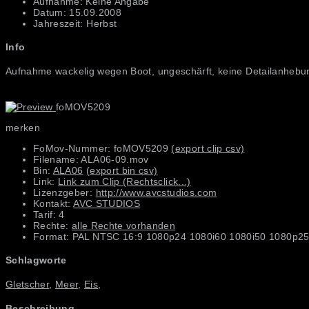
Aufnahme: Keine Angabe
Datum: 15.09.2008
Jahreszeit: Herbst
Info
Aufnahme wackelig wegen Boot, ungeschärft, keine Detailanhebun
foMOV5209
merken
FoMov-Nummer: foMOV5209
(export clip csv)
Filename: ALA06-09.mov
Bin:
ALA06
(export bin csv)
Link:
Link zum Clip (Rechtsclick...)
Lizenzgeber:
http://www.avcstudios.com
Kontakt:
AVC STUDIOS
Tarif: 4
Rechte:
alle Rechte vorhanden
Format: PAL NTSC 16:9 1080p24 1080i60 1080i50 1080p25
Schlagworte
Gletscher
,
Meer
,
Eis
,
Beschreibung