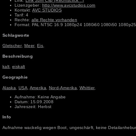
Link:
Link zum Clip (Rechtsclick...)
Lizenzgeber:
http://www.avcstudios.com
Kontakt:
AVC STUDIOS
Tarif: 4
Rechte:
alle Rechte vorhanden
Format: PAL NTSC 16:9 1080p24 1080i60 1080i50 1080p25
Schlagworte
Gletscher
,
Meer
,
Eis
,
Beschreibung
kalt
,
eiskalt
Geographie
Alaska
,
USA
,
Amerika
,
Nord-Amerika
,
Whittier
,
Aufnahme: Keine Angabe
Datum: 15.09.2008
Jahreszeit: Herbst
Info
Aufnahme wackelig wegen Boot, ungeschärft, keine Detailanhebun