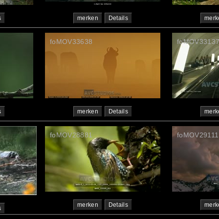
s
merken
Details
merk
foMOV33638
foMOV3313
s
merken
Details
merk
foMOV28881
foMOV29111
merken
Details
merk
s