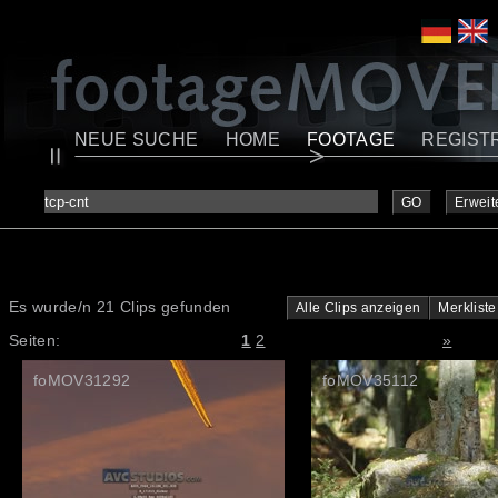
NEUE SUCHE
HOME
FOOTAGE
REGIST
GO
Erweit
Es wurde/n 21 Clips gefunden
Alle Clips anzeigen
Merkliste
Seiten:
1
2
»
foMOV31292
foMOV35112