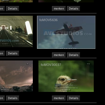
en
Details
merken
Details
7
foMOV5636
en
Details
merken
Details
foMOV30037
en
Details
merken
Details