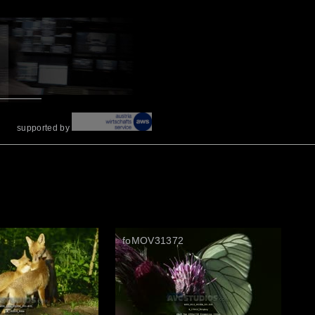
supported by
3
foMOV31372