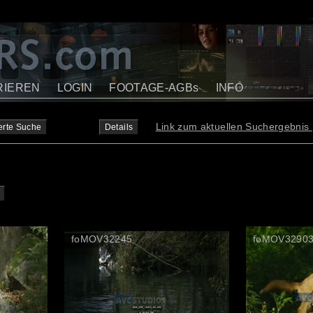
RIEREN
LOGIN
FOOTAGE-AGBs
INFO
Link zum aktuellen Suchergebnis
erte Suche
Details
foMOV32245
foMOV3290