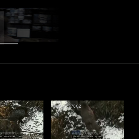
0
foMOV27802