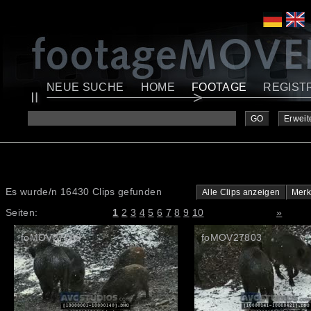
NEUE SUCHE
HOME
FOOTAGE
REGIST
GO
Erweit
Es wurde/n 16430 Clips gefunden
Alle Clips anzeigen
Merk
Seiten:
1
2
3
4
5
6
7
8
9
10
»
foMOV27799
foMOV27803