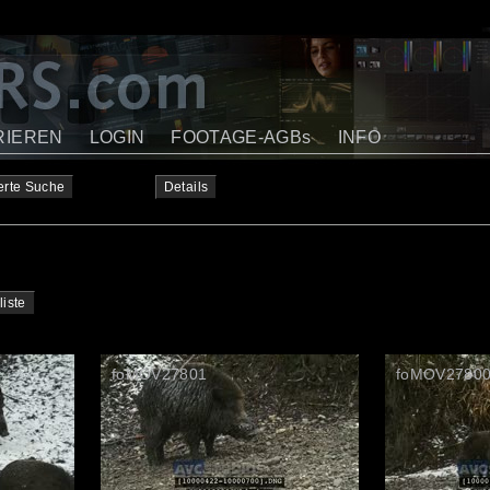
RIEREN
LOGIN
FOOTAGE-AGBs
INFO
erte Suche
Details
liste
foMOV27801
foMOV2780