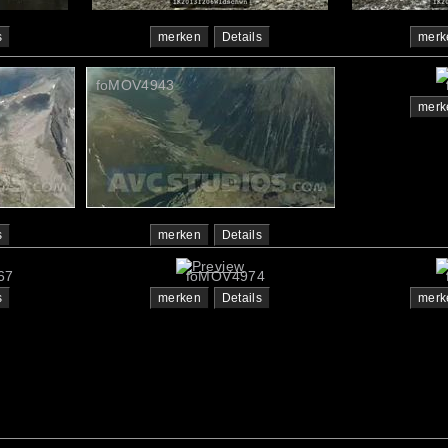
s
merken
Details
merk
foMOV4943
merk
s
merken
Details
67
foMOV4974
s
merken
Details
merk