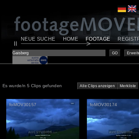
NEUE SUCHE
HOME
FOOTAGE
REGIST
GO
Erweit
Es wurde/n 5 Clips gefunden
Alle Clips anzeigen
Merkliste
foMOV30157
foMOV30174