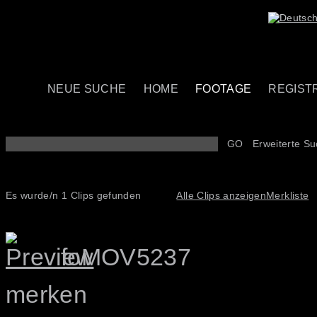
NEUE SUCHE
HOME
FOOTAGE
REGIST
GO
Erweiterte S
Es wurde/n 1 Clips gefunden
Alle Clips anzeigen
Merkliste
foMOV5237
merken