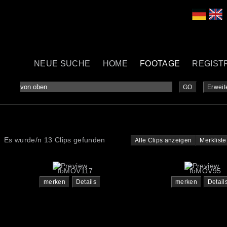
NEUE SUCHE
HOME
FOOTAGE
REGIST
GO
Erweit
Es wurde/n 13 Clips gefunden
Alle Clips anzeigen
Merkliste
foMOV117
foMOV95
merken
Details
merken
Detail