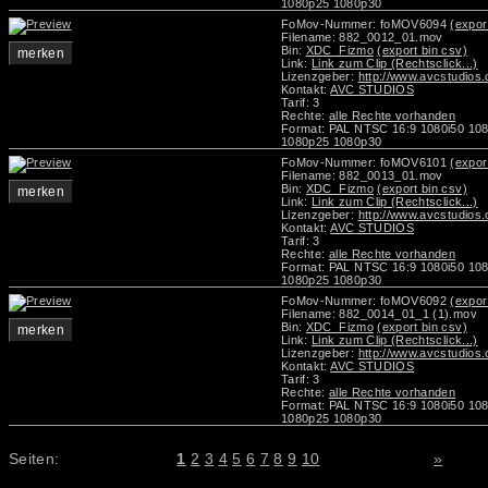
1080p25 1080p30
FoMov-Nummer: foMOV6094
(expor
Filename: 882_0012_01.mov
Bin:
XDC_Fizmo
(export bin csv)
merken
Link:
Link zum Clip (Rechtsclick...)
Lizenzgeber:
http://www.avcstudios
Kontakt:
AVC STUDIOS
Tarif: 3
Rechte:
alle Rechte vorhanden
Format: PAL NTSC 16:9 1080i50 10
1080p25 1080p30
FoMov-Nummer: foMOV6101
(expor
Filename: 882_0013_01.mov
Bin:
XDC_Fizmo
(export bin csv)
merken
Link:
Link zum Clip (Rechtsclick...)
Lizenzgeber:
http://www.avcstudios
Kontakt:
AVC STUDIOS
Tarif: 3
Rechte:
alle Rechte vorhanden
Format: PAL NTSC 16:9 1080i50 10
1080p25 1080p30
FoMov-Nummer: foMOV6092
(expor
Filename: 882_0014_01_1 (1).mov
Bin:
XDC_Fizmo
(export bin csv)
merken
Link:
Link zum Clip (Rechtsclick...)
Lizenzgeber:
http://www.avcstudios
Kontakt:
AVC STUDIOS
Tarif: 3
Rechte:
alle Rechte vorhanden
Format: PAL NTSC 16:9 1080i50 10
1080p25 1080p30
Seiten:
1
2
3
4
5
6
7
8
9
10
»