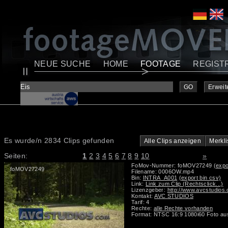
NEUE SUCHE
HOME
FOOTAGE
REGIST
GO
Erweit
Es wurde/n 2834 Clips gefunden
Alle Clips anzeigen
Merkli
Seiten:
1
2
3
4
5
6
7
8
9
10
»
FoMov-Nummer: foMOV27249
(expo
foMOV27249
Filename: 0006OW.mp4
Bin:
INTRA_A001
(export bin csv)
Link:
Link zum Clip (Rechtsclick...)
Lizenzgeber:
http://www.avcstudios
Kontakt:
AVC STUDIOS
Tarif: 4
Rechte:
alle Rechte vorhanden
Format: NTSC 16:9 1080i60 Foto au