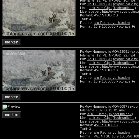
Filename: 12_PL_NPBGD_20.mp4
Bin:
12_PL_NPBGD
(export bin csv)
Link:
Link zum Clip (Rechtsclick...)
Lizenzgeber:
http://www.avcstudios
Kontakt:
AVC STUDIOS
Tarif: 4
Rechte:
alle Rechte vorhanden
Format: 16:9 1080p30 Foto aus Film
merken
FoMov-Nummer: foMOV23051
(expo
foMOV23051
Filename: 12_PL_NPBGD_22.mp4
Bin:
12_PL_NPBGD
(export bin csv)
Link:
Link zum Clip (Rechtsclick...)
Lizenzgeber:
http://www.avcstudios
Kontakt:
AVC STUDIOS
Tarif: 4
Rechte:
alle Rechte vorhanden
Format: 16:9 1080p30 Foto aus Film
merken
FoMov-Nummer: foMOV6087
(expor
Filename: 882_0011_01.mov
Bin:
XDC_Fizmo
(export bin csv)
merken
Link:
Link zum Clip (Rechtsclick...)
Lizenzgeber:
http://www.avcstudios
Kontakt:
AVC STUDIOS
Tarif: 3
Rechte:
alle Rechte vorhanden
Format: PAL NTSC 16:9 1080i50 10