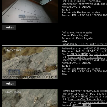
Link:
Link zum Clip (Rechtsclick...)
Lizenzgeber:
http://www.avcstudios
Kontakt:
AVC STUDIOS
Tarif: 4
Rechte:
alle Rechte vorhanden
Format: PAL NTSC 16:9 1080i50 108
merken
Aufnahme: Keine Angabe
Datum: Keine Angabe
Jahreszeit: Keine Angabe
Info
Panasonic AJ-HDC20, 2/3 ", 4:2:2, 1
FoMov-Nummer: foMOV23029
(expo
foMOV23029
Filename: 11-GLO_NPBGD_31.mp4
Bin:
11-GLO_NPBGD
(export bin cs
Link:
Link zum Clip (Rechtsclick...)
Lizenzgeber:
http://www.avcstudios
Kontakt:
AVC STUDIOS
Tarif: 4
Rechte:
alle Rechte vorhanden
Format: PAL NTSC 16:9 1080i50 108
Film
merken
FoMov-Nummer: foMOV23026
(expo
foMOV23026
Filename: 11-GLO_NPBGD_33.mp4
Bin:
11-GLO_NPBGD
(export bin cs
Link:
Link zum Clip (Rechtsclick...)
Lizenzgeber:
http://www.avcstudios
Kontakt:
AVC STUDIOS