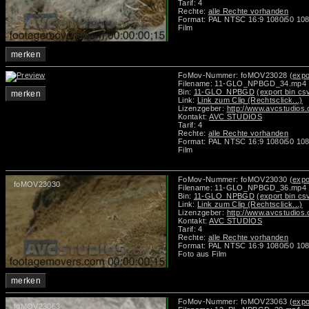
Tarif: 4
Rechte:
alle Rechte vorhanden
Format: PAL NTSC 16:9 1080i50 108
Film
merken
FoMov-Nummer: foMOV23028
(expo
Filename: 11-GLO_NPBGD_34.mp4
Bin:
11-GLO_NPBGD
(export bin cs
merken
Link:
Link zum Clip (Rechtsclick...)
Lizenzgeber:
http://www.avcstudios
Kontakt:
AVC STUDIOS
Tarif: 4
Rechte:
alle Rechte vorhanden
Format: PAL NTSC 16:9 1080i50 108
Film
FoMov-Nummer: foMOV23030
(expo
foMOV23030
Filename: 11-GLO_NPBGD_36.mp4
Bin:
11-GLO_NPBGD
(export bin cs
Link:
Link zum Clip (Rechtsclick...)
Lizenzgeber:
http://www.avcstudios
Kontakt:
AVC STUDIOS
Tarif: 4
Rechte:
alle Rechte vorhanden
Format: PAL NTSC 16:9 1080i50 10
Foto aus Film
merken
FoMov-Nummer: foMOV23063
(expo
foMOV23063