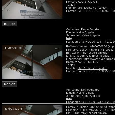
Kontakt:
AVC STUDIOS
Tarif: 4
Rechte:
alle Rechte vorhanden
Format: PAL NTSC 16:9 1080i50 108
merken
Aufnahme: Keine Angabe
Datum: Keine Angabe
Jahreszeit: Keine Angabe
Info
Panasonic AJ-HDC20, 2/3 ", 4:2:2, 1
FoMov-Nummer: foMOV30180
(expo
foMOV30180
Filename: 1080i_mny561_V1-0018.
Bin:
1080i_mny
(export bin csv)
Link:
Link zum Clip (Rechtsclick...)
Lizenzgeber:
http://www.avcstudios
Kontakt:
AVC STUDIOS
Tarif: 4
Rechte:
alle Rechte vorhanden
Format: PAL NTSC 16:9 1080i50 108
merken
Aufnahme: Keine Angabe
Datum: Keine Angabe
Jahreszeit: Keine Angabe
Info
Panasonic AJ-HDC20, 2/3 ", 4:2:2, 1
FoMov-Nummer: foMOV30178
(expo
foMOV30178
Filename: 1080i_mny65_V1-0019.m
Bin:
1080i_mny
(export bin csv)