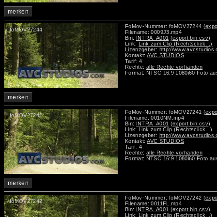
merken
FoMov-Nummer: foMOV27244
(expo
foMOV27244
Filename: 0009J3.mp4
Bin:
INTRA_A001
(export bin csv)
Link:
Link zum Clip (Rechtsclick...)
Lizenzgeber:
http://www.avcstudios
Kontakt:
AVC STUDIOS
Tarif: 4
Rechte:
alle Rechte vorhanden
Format: NTSC 16:9 1080i60 Foto au
merken
FoMov-Nummer: foMOV27241
(expo
foMOV27241
Filename: 0010NM.mp4
Bin:
INTRA_A001
(export bin csv)
Link:
Link zum Clip (Rechtsclick...)
Lizenzgeber:
http://www.avcstudios
Kontakt:
AVC STUDIOS
Tarif: 4
Rechte:
alle Rechte vorhanden
Format: NTSC 16:9 1080i60 Foto au
merken
FoMov-Nummer: foMOV27242
(expo
foMOV27242
Filename: 0011FL.mp4
Bin:
INTRA_A001
(export bin csv)
Link:
Link zum Clip (Rechtsclick...)