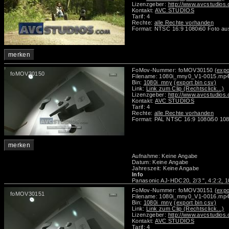
Lizenzgeber:
http://www.avcstudios
Kontakt:
AVC STUDIOS
Tarif: 4
Rechte:
alle Rechte vorhanden
Format: NTSC 16:9 1080i60 Foto au
merken
FoMov-Nummer: foMOV30150
(expo
foMOV30150
Filename: 1080i_mny0_V1-0015.mp
Bin:
1080i_mny
(export bin csv)
Link:
Link zum Clip (Rechtsclick...)
Lizenzgeber:
http://www.avcstudios
Kontakt:
AVC STUDIOS
Tarif: 4
Rechte:
alle Rechte vorhanden
Format: PAL NTSC 16:9 1080i50 108
merken
Aufnahme: Keine Angabe
Datum: Keine Angabe
Jahreszeit: Keine Angabe
Info
Panasonic AJ-HDC20, 2/3 ", 4:2:2, 1
FoMov-Nummer: foMOV30151
(expo
foMOV30151
Filename: 1080i_mny0_V1-0016.mp
Bin:
1080i_mny
(export bin csv)
Link:
Link zum Clip (Rechtsclick...)
Lizenzgeber:
http://www.avcstudios
Kontakt:
AVC STUDIOS
Tarif: 4