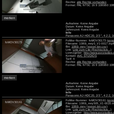
Rechte:
alle Rechte vorhanden
Format: PAL NTSC 16:9 1080i50 108
merken
Aufnahme: Keine Angabe
Datum: Keine Angabe
Jahreszeit: Keine Angabe
Info
Panasonic AJ-HDC20, 2/3 ", 4:2:2, 1
FoMov-Nummer: foMOV30173
(expo
foMOV30173
Filename: 1080i_mny0_V1-0017.mp
Bin:
1080i_mny
(export bin csv)
Link:
Link zum Clip (Rechtsclick...)
Lizenzgeber:
http://www.avcstudios
Kontakt:
AVC STUDIOS
Tarif: 4
Rechte:
alle Rechte vorhanden
Format: PAL NTSC 16:9 1080i50 108
merken
Aufnahme: Keine Angabe
Datum: Keine Angabe
Jahreszeit: Keine Angabe
Info
Panasonic AJ-HDC20, 2/3 ", 4:2:2, 1
FoMov-Nummer: foMOV30161
(expo
foMOV30161
Filename: 1080i_mny505_V1-0020.
Bin:
1080i_mny
(export bin csv)
Link:
Link zum Clip (Rechtsclick...)
Lizenzgeber:
http://www.avcstudios