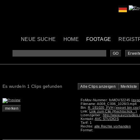
NEUE SUCHE
HOME
FOOTAGE
REGIST
GO
Erweit
Es wurde/n 1 Clips gefunden
Alle Clips anzeigen
Merkliste
FoMov-Nummer: foMOV32245
(expo
Filename: A008_C006_1026I3.mp4
Bin:
R_181020_FVH
(export bin csv
merken
Link:
Link zum Clip (Rechtsclick...)
Lizenzgeber:
http://www.avcstudios
Kontakt:
AVC STUDIOS
Tarif: 1
Rechte:
alle Rechte vorhanden
Format: