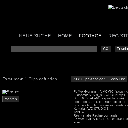
NEUE SUCHE
HOME
FOOTAGE
REGIST
GO
Erweit
Es wurde/n 1 Clips gefunden
Alle Clips anzeigen
Merkliste
FoMov-Nummer: foMOV93
(export c
Filename: ALA01_016GROEN.mp4
Bin:
1080i_ALA01
(export bin csv)
merken
Link:
Link zum Clip (Rechtsclick...)
Lizenzgeber:
http://www.avcstudios
Kontakt:
AVC STUDIOS
Tarif: 4
Rechte:
alle Rechte vorhanden
Format: PAL NTSC 16:9 1080i50 108
Film