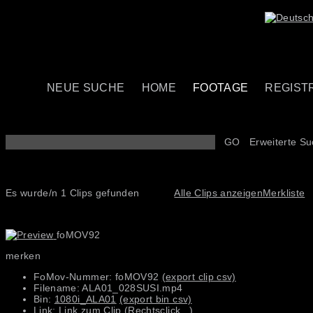
NEUE SUCHE
HOME
FOOTAGE
REGIST
GO
Erweiterte S
Es wurde/n 1 Clips gefunden
Alle Clips anzeigen
Merkliste
foMOV92
merken
FoMov-Nummer: foMOV92
(export clip csv)
Filename: ALA01_028SUSI.mp4
Bin:
1080i_ALA01
(export bin csv)
Link:
Link zum Clip (Rechtsclick...)