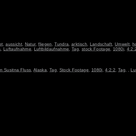
et
,
aussicht
,
Natur
,
fliegen
,
Tundra
,
arktisch
,
Landschaft
,
Umwelt
,
h
a
,
Luftaufnahme
,
Luftbildaufnahme
,
Tag
,
stock Footage
,
1080i
,
4:2:
en Susitna Fluss
,
Alaska
,
Tag
,
Stock Footage
,
1080i
,
4:2:2
,
Tag
,
,
Lu