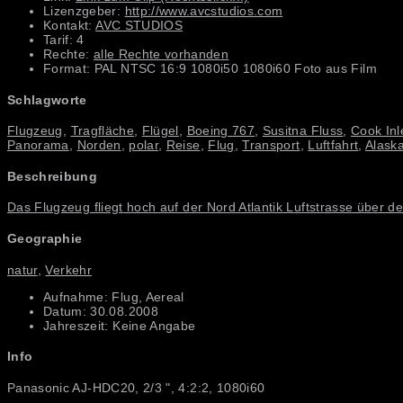
Lizenzgeber:
http://www.avcstudios.com
Kontakt:
AVC STUDIOS
Tarif: 4
Rechte:
alle Rechte vorhanden
Format: PAL NTSC 16:9 1080i50 1080i60 Foto aus Film
Schlagworte
Flugzeug
,
Tragfläche
,
Flügel
,
Boeing 767
,
Susitna Fluss
,
Cook Inl
Panorama
,
Norden
,
polar
,
Reise
,
Flug
,
Transport
,
Luftfahrt
,
Alask
Beschreibung
Das Flugzeug fliegt hoch auf der Nord Atlantik Luftstrasse über d
Geographie
natur
,
Verkehr
Aufnahme: Flug, Aereal
Datum: 30.08.2008
Jahreszeit: Keine Angabe
Info
Panasonic AJ-HDC20, 2/3 ", 4:2:2, 1080i60