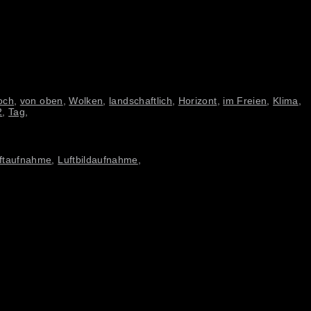
och
,
von oben
,
Wolken
,
landschaftlich
,
Horizont
,
im Freien
,
Klima
,
2
,
Tag
,
ftaufnahme
,
Luftbildaufnahme
,