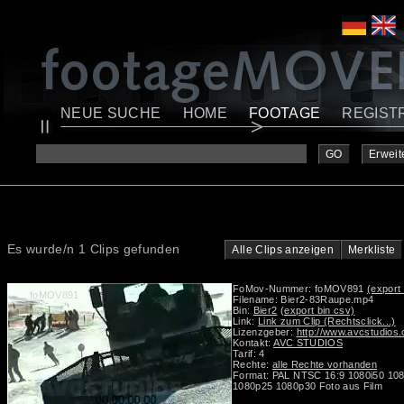
NEUE SUCHE
HOME
FOOTAGE
REGIST
GO
Erweit
Es wurde/n 1 Clips gefunden
Alle Clips anzeigen
Merkliste
FoMov-Nummer: foMOV891
(export 
foMOV891
Filename: Bier2-83Raupe.mp4
Bin:
Bier2
(export bin csv)
Link:
Link zum Clip (Rechtsclick...)
Lizenzgeber:
http://www.avcstudios
Kontakt:
AVC STUDIOS
Tarif: 4
Rechte:
alle Rechte vorhanden
Format: PAL NTSC 16:9 1080i50 10
1080p25 1080p30 Foto aus Film