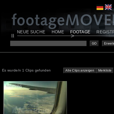
NEUE SUCHE
HOME
FOOTAGE
REGIST
GO
Erweit
Es wurde/n 1 Clips gefunden
Alle Clips anzeigen
Merkliste
foMOV86