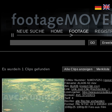
NEUE SUCHE
HOME
FOOTAGE
REGIST
GO
Erweit
Es wurde/n 1 Clips gefunden
Alle Clips anzeigen
Merkliste
FoMov-Nummer: foMOV5251
(expor
foMOV5251
Filename: ALA06-62.mov
Bin:
ALA06
(export bin csv)
Link:
Link zum Clip (Rechtsclick...)
Lizenzgeber:
http://www.avcstudios
Kontakt:
AVC STUDIOS
Tarif: 4
Rechte:
alle Rechte vorhanden
Format: PAL NTSC 16:9 1080i50 10
1080p25 1080p30 Foto aus Film