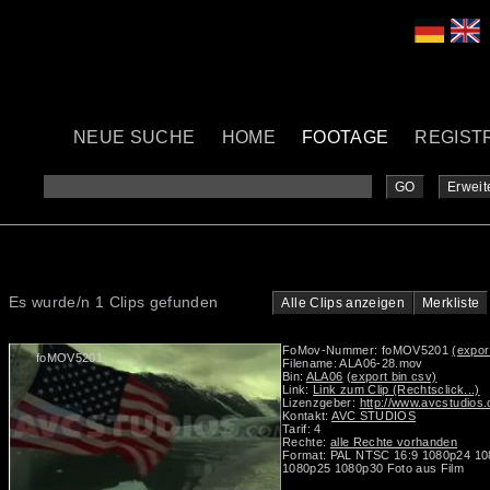
NEUE SUCHE
HOME
FOOTAGE
REGIST
GO
Erweit
Es wurde/n 1 Clips gefunden
Alle Clips anzeigen
Merkliste
FoMov-Nummer: foMOV5201
(expor
foMOV5201
Filename: ALA06-28.mov
Bin:
ALA06
(export bin csv)
Link:
Link zum Clip (Rechtsclick...)
Lizenzgeber:
http://www.avcstudios
Kontakt:
AVC STUDIOS
Tarif: 4
Rechte:
alle Rechte vorhanden
Format: PAL NTSC 16:9 1080p24 10
1080p25 1080p30 Foto aus Film