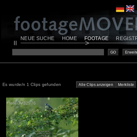
NEUE SUCHE
HOME
FOOTAGE
REGIST
GO
Erweit
Es wurde/n 1 Clips gefunden
Alle Clips anzeigen
Merkliste
foMOV32976