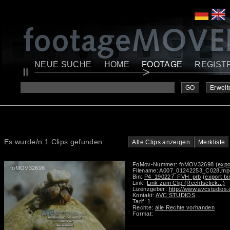
NEUE SUCHE
HOME
FOOTAGE
REGIST
GO
Erweit
Es wurde/n 1 Clips gefunden
Alle Clips anzeigen
Merkliste
FoMov-Nummer: foMOV32698
(expo
foMOV32698
Filename: A007_01242253_C028.mp
Bin:
P4_190227_FVH_prb
(export bi
Link:
Link zum Clip (Rechtsclick...)
Lizenzgeber:
http://www.avcstudios
Kontakt:
AVC STUDIOS
Tarif: 1
Rechte:
alle Rechte vorhanden
Format: