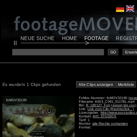
NEUE SUCHE
HOME
FOOTAGE
REGIST
GO
Erweit
Es wurde/n 1 Clips gefunden
Alle Clips anzeigen
Merkliste
FoMov-Nummer: foMOV32180
(expo
foMOV32180
Filename: A003_C091_0117BL.mp4
Bin:
R_180127_Fsh
(export bin csv)
Link:
Link zum Clip (Rechtsclick...)
Lizenzgeber:
http://www.avcstudios
Kontakt:
AVC STUDIOS
Tarif: 1
Rechte:
alle Rechte vorhanden
Format: