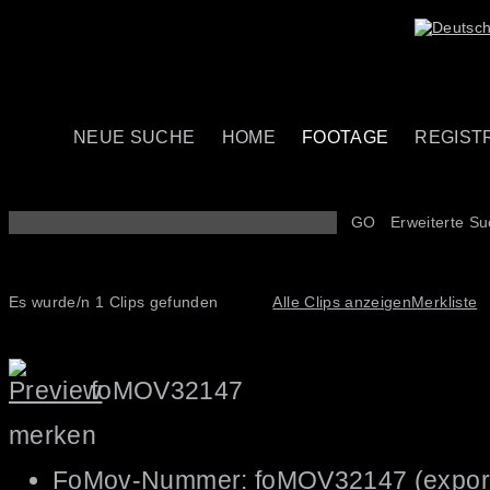
NEUE SUCHE
HOME
FOOTAGE
REGIST
GO
Erweiterte S
Es wurde/n 1 Clips gefunden
Alle Clips anzeigen
Merkliste
foMOV32147
merken
FoMov-Nummer: foMOV32147
(expor