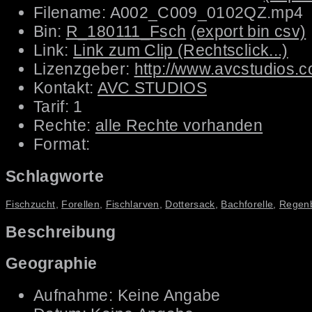
Filename: A002_C009_0102QZ.mp4
Bin:
R_180111_Fsch
(export bin csv)
Link:
Link zum Clip (Rechtsclick...)
Lizenzgeber:
http://www.avcstudios.
Kontakt:
AVC STUDIOS
Tarif: 1
Rechte:
alle Rechte vorhanden
Format:
Schlagworte
Fischzucht
,
Forellen
,
Fischlarven
,
Dottersack
,
Bachforelle
,
Regenb
Beschreibung
Geographie
Aufnahme: Keine Angabe