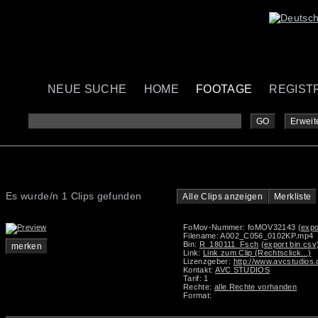
NEUE SUCHE
HOME
FOOTAGE
REGIST
GO
Erweit
Es wurde/n 1 Clips gefunden
Alle Clips anzeigen
Merkliste
FoMov-Nummer: foMOV32143
(expo
Filename: A002_C056_0102KP.mp4
Bin:
R_180111_Fsch
(export bin csv
merken
Link:
Link zum Clip (Rechtsclick...)
Lizenzgeber:
http://www.avcstudios
Kontakt:
AVC STUDIOS
Tarif: 1
Rechte:
alle Rechte vorhanden
Format: