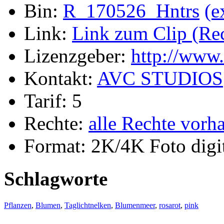
Bin:
R_170526_Hntrs
(e
Link:
Link zum Clip (Rech
Lizenzgeber:
http://www
Kontakt:
AVC STUDIOS
Tarif: 5
Rechte:
alle Rechte vorh
Format: 2K/4K Foto digi
Schlagworte
Pflanzen
,
Blumen
,
Taglichtnelken
,
Blumenmeer
,
rosarot
,
pink