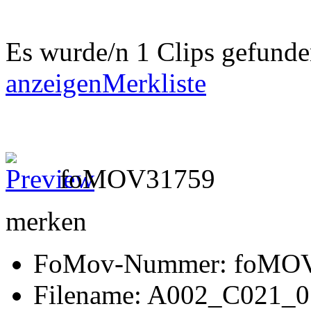
Es wurde/n 1 Clips gefund
anzeigen
Merkliste
foMOV31759
merken
FoMov-Nummer: foMO
Filename: A002_C021_