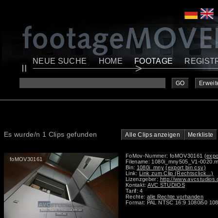
NEUE SUCHE
HOME
FOOTAGE
REGIST
GO
Erweit
Es wurde/n 1 Clips gefunden
Alle Clips anzeigen
Merkliste
FoMov-Nummer: foMOV30161
(expo
foMOV30161
Filename: 1080i_mny505_V1-0020.
Bin:
1080i_mny
(export bin csv)
Link:
Link zum Clip (Rechtsclick...)
Lizenzgeber:
http://www.avcstudios
Kontakt:
AVC STUDIOS
Tarif: 4
Rechte:
alle Rechte vorhanden
Format: PAL NTSC 16:9 1080i50 108