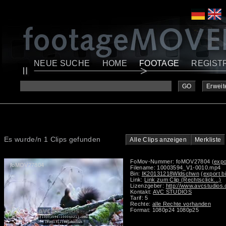
NEUE SUCHE
HOME
FOOTAGE
REGIST
GO
Erweit
Es wurde/n 1 Clips gefunden
Alle Clips anzeigen
Merkliste
FoMov-Nummer: foMOV27804
(expo
foMOV27804
Filename: 10003594_V1-0010.mp4
Bin:
IK20131218Wldschwn
(export b
Link:
Link zum Clip (Rechtsclick...)
Lizenzgeber:
http://www.avcstudios
Kontakt:
AVC STUDIOS
Tarif: 5
Rechte:
alle Rechte vorhanden
Format: 1080p24 1080p25