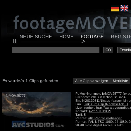
NEUE SUCHE
HOME
FOOTAGE
REGIST
GO
Erweit
Es wurde/n 1 Clips gefunden
Alle Clips anzeigen
Merkliste
FoMov-Nummer: foMOV25777
(expo
foMOV25777
Filename: 20130811Ninaus1.mp4
Bin:
Ni20130811Ninaus
(export bin c
Link:
Link zum Clip (Rechtsclick...)
Lizenzgeber:
http://www.avcstudios
Kontakt:
AVC STUDIOS
Tarif: 5
Rechte:
alle Rechte vorhanden
Format: PAL NTSC 1080p24 1080p2
2K/4K Foto digital Foto aus Film