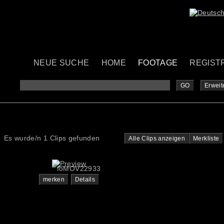
NEUE SUCHE
HOME
FOOTAGE
REGIST
GO
Erweit
Es wurde/n 1 Clips gefunden
Alle Clips anzeigen
Merkliste
foMOV22933
merken
Details