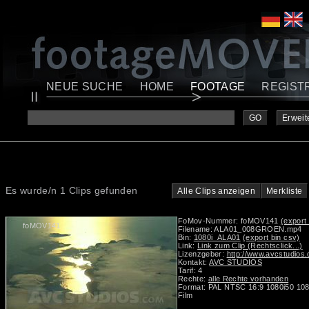
NEUE SUCHE
HOME
FOOTAGE
REGIST
GO
Erweit
Es wurde/n 1 Clips gefunden
Alle Clips anzeigen
Merkliste
FoMov-Nummer: foMOV141
(export 
foMOV141
Filename: ALA01_008GROEN.mp4
Bin:
1080i_ALA01
(export bin csv)
Link:
Link zum Clip (Rechtsclick...)
Lizenzgeber:
http://www.avcstudios
Kontakt:
AVC STUDIOS
Tarif: 4
Rechte:
alle Rechte vorhanden
Format: PAL NTSC 16:9 1080i50 108
Film