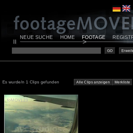
NEUE SUCHE
HOME
FOOTAGE
REGIST
GO
Erweit
Es wurde/n 1 Clips gefunden
Alle Clips anzeigen
Merkliste
foMOV123