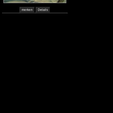
merken
Details