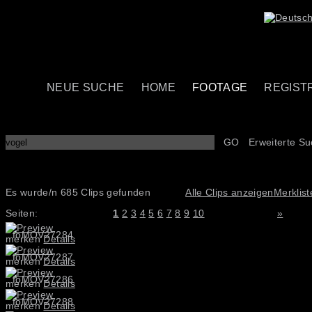
NEUE SUCHE
HOME
FOOTAGE
REGIST
GO
Erweiterte S
Es wurde/n 685 Clips gefunden
Alle Clips anzeigen
Merklist
Seiten:
1
2
3
4
5
6
7
8
9
10
»
foMOV27284
merken
Details
foMOV27287
merken
Details
foMOV27286
merken
Details
foMOV27288
merken
Details