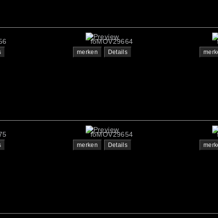
56
foMOV29664
s
merken
Details
merk
75
foMOV29654
s
merken
Details
merk