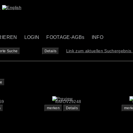
RIEREN
LOGIN
FOOTAGE-AGBs
INFO
Link zum aktuellen Suchergebnis
erte Suche
Details
te
69
foMOV29248
s
merken
Details
merk