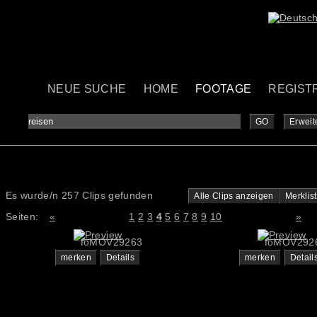
NEUE SUCHE
HOME
FOOTAGE
REGIST
GO
Erweit
Es wurde/n 257 Clips gefunden
Alle Clips anzeigen
Merklis
Seiten:
«
1
2
3
4
5
6
7
8
9
10
»
foMOV29263
foMOV292
merken
Details
merken
Detail