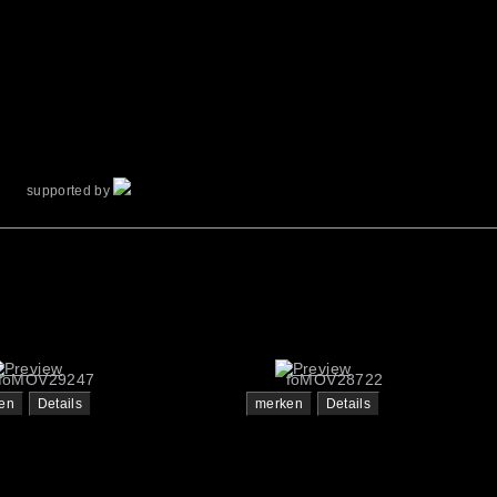
supported by
foMOV29247
foMOV28722
en
Details
merken
Details