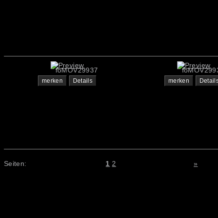
foMOV29937
foMOV299
merken
Details
merken
Detail
Seiten:
1
2
»