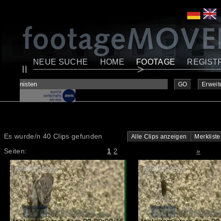
NEUE SUCHE
HOME
FOOTAGE
REGIST
GO
Erweit
Es wurde/n 40 Clips gefunden
Alle Clips anzeigen
Merkliste
Seiten:
1
2
»
foMOV22018
foMOV22024