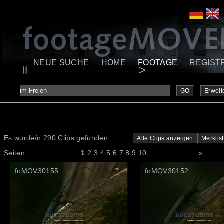
NEUE SUCHE
HOME
FOOTAGE
REGIST
GO
Erweit
Es wurde/n 290 Clips gefunden
Alle Clips anzeigen
Merklis
Seiten:
1
2
3
4
5
6
7
8
9
10
»
foMOV30155
foMOV30152