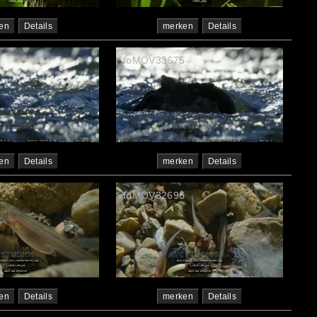
en
Details
merken
Details
2
foMOV33675
en
Details
merken
Details
7
foMOV32696
en
Details
merken
Details