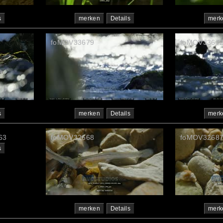
s
merken
Details
merk
foMOV33679
foMOV3367
s
merken
Details
merk
63
foMOV32668
foMOV3268
s
merken
Details
merk