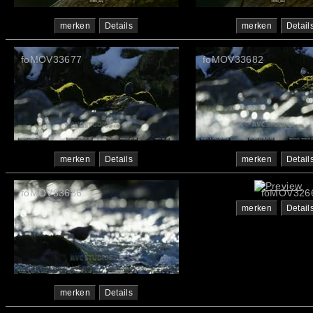
merken
Details
merken
Detail
foMOV33677
foMOV33682
merken
Details
merken
Detail
foMOV33686
foMOV326
merken
Detail
merken
Details