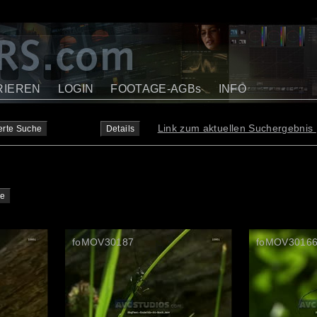
RIEREN
LOGIN
FOOTAGE-AGBs
INFO
Link zum aktuellen Suchergebnis
erte Suche
Details
te
foMOV30187
foMOV3016