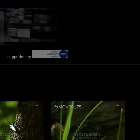
supported by
6
foMOV30175