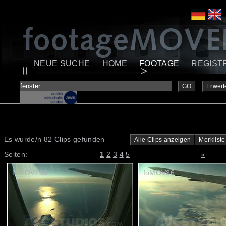
NEUE SUCHE
HOME
FOOTAGE
REGIST
GO
Erweit
Es wurde/n 82 Clips gefunden
Alle Clips anzeigen
Merkliste
Seiten:
1
2
3
4
5
»
foMOV106
foMOV86