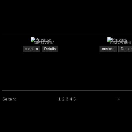
foMOV967
foMOV966
merken
Details
merken
Detail
Seiten:
1
2
3
4
5
»