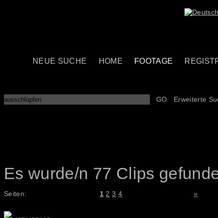
NEUE SUCHE
HOME
FOOTAGE
REGIST
GO
Erweiterte S
Es wurde/n 77 Clips gefund
Seiten:
1
2
3
4
»