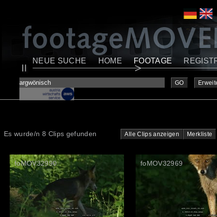
NEUE SUCHE
HOME
FOOTAGE
REGIST
GO
Erweit
Es wurde/n 8 Clips gefunden
Alle Clips anzeigen
Merkliste
foMOV32990
foMOV32969