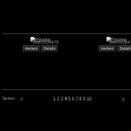
foMOV28475
foMOV284
merken
Details
merken
Detail
Seiten:
«
1
2
3
4
5
6
7
8
9
10
»