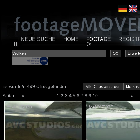
NEUE SUCHE
HOME
FOOTAGE
REGIST
GO
Erweit
Es wurde/n 499 Clips gefunden
Alle Clips anzeigen
Merklis
Seiten:
«
1
2
3
4
5
6
7
8
9
10
»
foMOV5070
foMOV5077