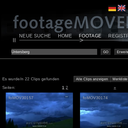
NEUE SUCHE
HOME
FOOTAGE
REGIST
GO
Erweit
Es wurde/n 22 Clips gefunden
Alle Clips anzeigen
Merkliste
Seiten:
1
2
»
foMOV30157
foMOV30174