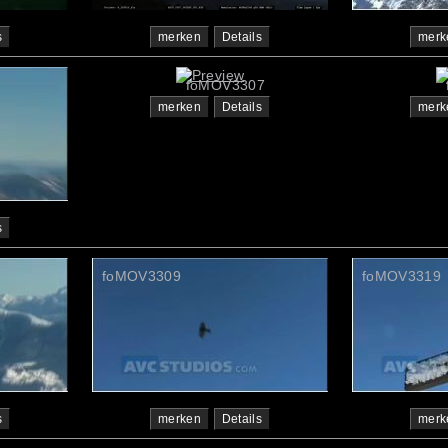
s
merken
Details
merk
foMOV3307
merken
Details
merk
s
foMOV3309
foMOV3319
s
merken
Details
merk