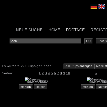
NEUE SUCHE
HOME
FOOTAGE
REGIST
GO
Erweit
Es wurde/n 221 Clips gefunden
Alle Clips anzeigen
Merklis
Seiten:
1
2
3
4
5
6
7
8
9
10
»
foMOV25552
foMOV255
merken
Details
merken
Detail