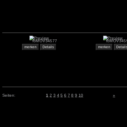
foMOV34577
foMOV345
merken
Details
merken
Detail
Seiten:
1
2
3
4
5
6
7
8
9
10
»