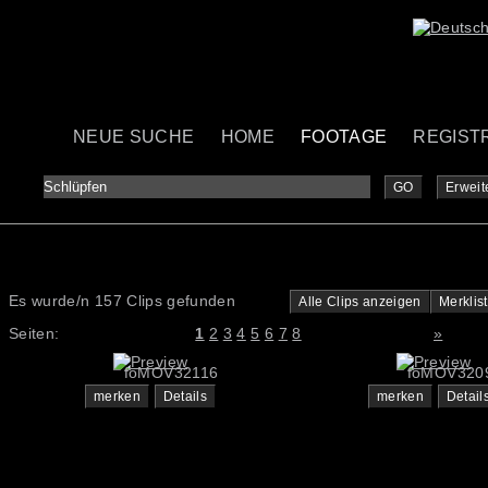
NEUE SUCHE
HOME
FOOTAGE
REGIST
GO
Erweit
Es wurde/n 157 Clips gefunden
Alle Clips anzeigen
Merklis
Seiten:
1
2
3
4
5
6
7
8
»
foMOV32116
foMOV320
merken
Details
merken
Detail