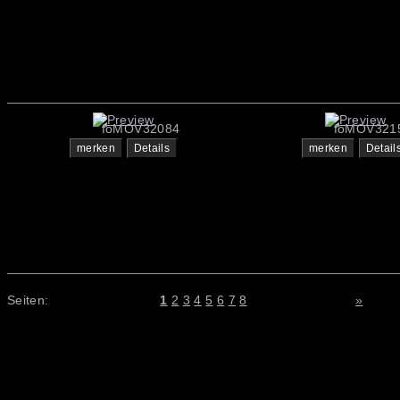
foMOV32084
foMOV321
merken
Details
merken
Detail
Seiten:
1
2
3
4
5
6
7
8
»