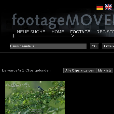
NEUE SUCHE
HOME
FOOTAGE
REGIST
GO
Erweit
Es wurde/n 1 Clips gefunden
Alle Clips anzeigen
Merkliste
foMOV32976