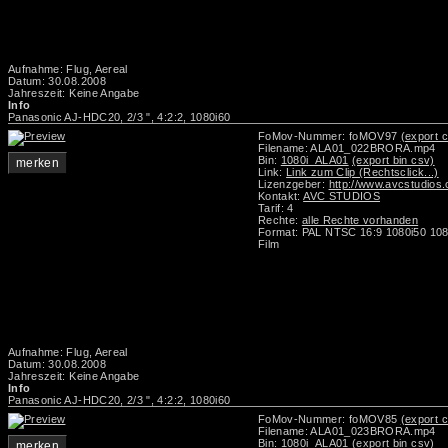
Aufnahme: Flug, Aereal
Datum: 30.08.2008
Jahreszeit: Keine Angabe
Info
Panasonic AJ-HDC20, 2/3 ", 4:2:2, 1080i60
FoMov-Nummer: foMOV97
(export c
Filename: ALA01_022BRORA.mp4
Bin:
1080i_ALA01
(export bin csv)
merken
Link:
Link zum Clip (Rechtsclick...)
Lizenzgeber:
http://www.avcstudios
Kontakt:
AVC STUDIOS
Tarif: 4
Rechte:
alle Rechte vorhanden
Format: PAL NTSC 16:9 1080i50 108
Film
Aufnahme: Flug, Aereal
Datum: 30.08.2008
Jahreszeit: Keine Angabe
Info
Panasonic AJ-HDC20, 2/3 ", 4:2:2, 1080i60
FoMov-Nummer: foMOV85
(export c
Filename: ALA01_023BRORA.mp4
Bin:
1080i_ALA01
(export bin csv)
merken