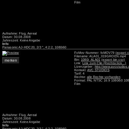
Film
Aufnahme: Flug, Aereal
Datum: 30.08.2008
Jahreszeit: Keine Angabe
Info
Panasonic AJ-HDC20, 2/3 ", 4:2:2, 1080i60
FoMov-Nummer: foMOV79
(export c
Filename: ALA01_019GROEN.mp4
Bin:
1080i_ALA01
(export bin csv)
merken
Link:
Link zum Clip (Rechtsclick...)
Lizenzgeber:
http://www.avcstudios
Kontakt:
AVC STUDIOS
Tarif: 4
Rechte:
alle Rechte vorhanden
Format: PAL NTSC 16:9 1080i50 108
Film
Aufnahme: Flug, Aereal
Datum: 30.08.2008
Jahreszeit: Keine Angabe
Info
Panasonic AJ-HDC20, 2/3 ", 4:2:2, 1080i60