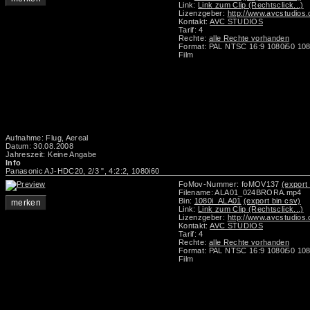
Link:
Link zum Clip (Rechtsclick...)
Lizenzgeber:
http://www.avcstudios
Kontakt:
AVC STUDIOS
Tarif: 4
Rechte:
alle Rechte vorhanden
Format: PAL NTSC 16:9 1080i50 108
Film
Aufnahme: Flug, Aereal
Datum: 30.08.2008
Jahreszeit: Keine Angabe
Info
Panasonic AJ-HDC20, 2/3 ", 4:2:2, 1080i60
FoMov-Nummer: foMOV137
(export 
Filename: ALA01_024BRORA.mp4
Bin:
1080i_ALA01
(export bin csv)
merken
Link:
Link zum Clip (Rechtsclick...)
Lizenzgeber:
http://www.avcstudios
Kontakt:
AVC STUDIOS
Tarif: 4
Rechte:
alle Rechte vorhanden
Format: PAL NTSC 16:9 1080i50 108
Film