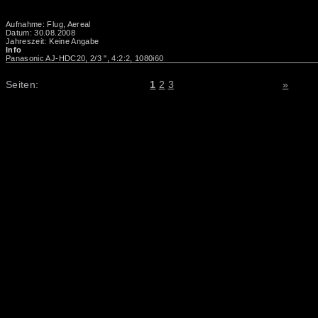
Aufnahme: Flug, Aereal
Datum: 30.08.2008
Jahreszeit: Keine Angabe
Info
Panasonic AJ-HDC20, 2/3 ", 4:2:2, 1080i60
Seiten:
1
2
3
»