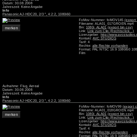
Datum: 30.08.2008
Jahreszeit: Keine Angabe
Info
Panasonic AJ-HDC20, 2/3 ", 4:2:2, 1080i60
FoMov-Nummer: foMOV145
(export 
Filename: ALA01_017GROEN.mp4
Bin:
1080i_ALA01
(export bin csv)
merken
Link:
Link zum Clip (Rechtsclick...)
Lizenzgeber:
http://www.avcstudios
Kontakt:
AVC STUDIOS
Tarif: 4
Rechte:
alle Rechte vorhanden
Format: PAL NTSC 16:9 1080i50 108
Film
Aufnahme: Flug, Aereal
Datum: 30.08.2008
Jahreszeit: Keine Angabe
Info
Panasonic AJ-HDC20, 2/3 ", 4:2:2, 1080i60
FoMov-Nummer: foMOV99
(export c
Filename: ALA01_018GROEN.mp4
Bin:
1080i_ALA01
(export bin csv)
merken
Link:
Link zum Clip (Rechtsclick...)
Lizenzgeber:
http://www.avcstudios
Kontakt:
AVC STUDIOS
Tarif: 4
Rechte:
alle Rechte vorhanden
Format: PAL NTSC 16:9 1080i50 108