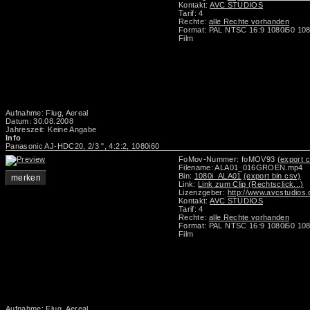
Kontakt:
AVC STUDIOS
Tarif: 4
Rechte:
alle Rechte vorhanden
Format: PAL NTSC 16:9 1080i50 108
Film
Aufnahme: Flug, Aereal
Datum: 30.08.2008
Jahreszeit: Keine Angabe
Info
Panasonic AJ-HDC20, 2/3 ", 4:2:2, 1080i60
FoMov-Nummer: foMOV93
(export c
Filename: ALA01_016GROEN.mp4
Bin:
1080i_ALA01
(export bin csv)
merken
Link:
Link zum Clip (Rechtsclick...)
Lizenzgeber:
http://www.avcstudios
Kontakt:
AVC STUDIOS
Tarif: 4
Rechte:
alle Rechte vorhanden
Format: PAL NTSC 16:9 1080i50 108
Film
Aufnahme: Flug, Aereal