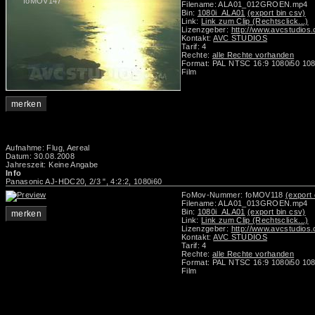
foMOV147
Filename: ALA01_012GROEN.mp4
Bin:
1080i_ALA01
(export bin csv)
Link:
Link zum Clip (Rechtsclick...)
Lizenzgeber:
http://www.avcstudios
Kontakt:
AVC STUDIOS
Tarif: 4
Rechte:
alle Rechte vorhanden
Format: PAL NTSC 16:9 1080i50 108
Film
merken
Aufnahme: Flug, Aereal
Datum: 30.08.2008
Jahreszeit: Keine Angabe
Info
Panasonic AJ-HDC20, 2/3 ", 4:2:2, 1080i60
FoMov-Nummer: foMOV118
(export 
Filename: ALA01_013GROEN.mp4
Bin:
1080i_ALA01
(export bin csv)
merken
Link:
Link zum Clip (Rechtsclick...)
Lizenzgeber:
http://www.avcstudios
Kontakt:
AVC STUDIOS
Tarif: 4
Rechte:
alle Rechte vorhanden
Format: PAL NTSC 16:9 1080i50 108
Film