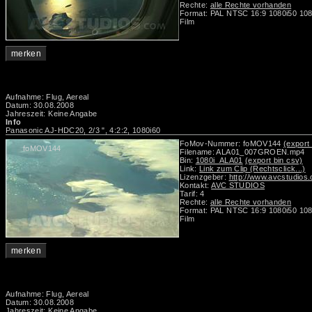
Rechte:
alle Rechte vorhanden
Format: PAL NTSC 16:9 1080i50 108
Film
merken
Aufnahme: Flug, Aereal
Datum: 30.08.2008
Jahreszeit: Keine Angabe
Info
Panasonic AJ-HDC20, 2/3 ", 4:2:2, 1080i60
FoMov-Nummer: foMOV144
(export 
foMOV144
Filename: ALA01_007GROEN.mp4
Bin:
1080i_ALA01
(export bin csv)
Link:
Link zum Clip (Rechtsclick...)
Lizenzgeber:
http://www.avcstudios
Kontakt:
AVC STUDIOS
Tarif: 4
Rechte:
alle Rechte vorhanden
Format: PAL NTSC 16:9 1080i50 108
Film
merken
Aufnahme: Flug, Aereal
Datum: 30.08.2008
Jahreszeit: Keine Angabe