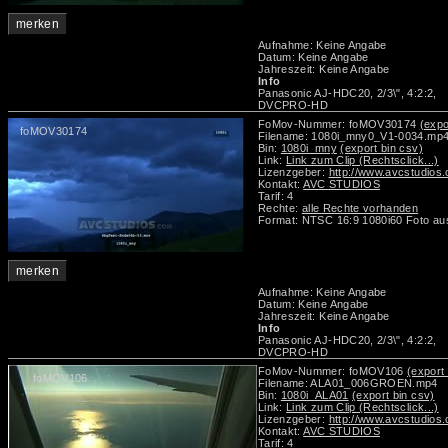
merken
Aufnahme: Keine Angabe
Datum: Keine Angabe
Jahreszeit: Keine Angabe
Info
Panasonic AJ-HDC20, 2/3\", 4:2:2,
DVCPRO-HD
FoMov-Nummer: foMOV30174
(expo
foMOV30174
Filename: 1080i_mny0_V1-0034.mp
Bin:
1080i_mny
(export bin csv)
Link:
Link zum Clip (Rechtsclick...)
Lizenzgeber:
http://www.avcstudios
Kontakt:
AVC STUDIOS
Tarif: 4
Rechte:
alle Rechte vorhanden
Format: NTSC 16:9 1080i60 Foto au
merken
Aufnahme: Keine Angabe
Datum: Keine Angabe
Jahreszeit: Keine Angabe
Info
Panasonic AJ-HDC20, 2/3\", 4:2:2,
DVCPRO-HD
FoMov-Nummer: foMOV106
(export 
foMOV106
Filename: ALA01_006GROEN.mp4
Bin:
1080i_ALA01
(export bin csv)
Link:
Link zum Clip (Rechtsclick...)
Lizenzgeber:
http://www.avcstudios
Kontakt:
AVC STUDIOS
Tarif: 4