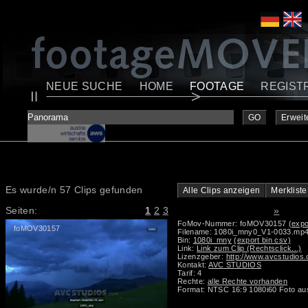
NEUE SUCHE
HOME
FOOTAGE
REGIST
GO
Erweit
Es wurde/n 57 Clips gefunden
Alle Clips anzeigen
Merkliste
Seiten:
1
2
3
»
FoMov-Nummer: foMOV30157
(expo
foMOV30157
Filename: 1080i_mny0_V1-0033.mp
Bin:
1080i_mny
(export bin csv)
Link:
Link zum Clip (Rechtsclick...)
Lizenzgeber:
http://www.avcstudios
Kontakt:
AVC STUDIOS
Tarif: 4
Rechte:
alle Rechte vorhanden
Format: NTSC 16:9 1080i60 Foto au