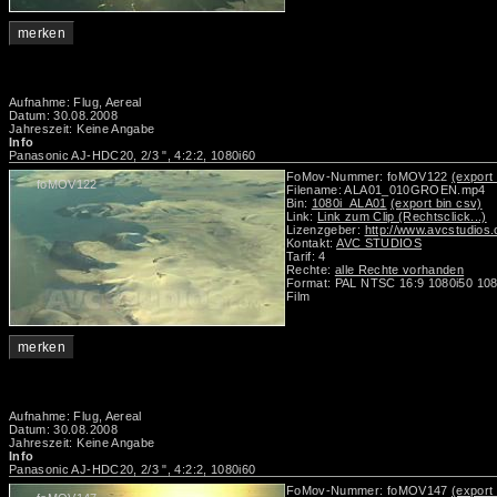
merken
Aufnahme: Flug, Aereal
Datum: 30.08.2008
Jahreszeit: Keine Angabe
Info
Panasonic AJ-HDC20, 2/3 ", 4:2:2, 1080i60
FoMov-Nummer: foMOV122
(export 
foMOV122
Filename: ALA01_010GROEN.mp4
Bin:
1080i_ALA01
(export bin csv)
Link:
Link zum Clip (Rechtsclick...)
Lizenzgeber:
http://www.avcstudios
Kontakt:
AVC STUDIOS
Tarif: 4
Rechte:
alle Rechte vorhanden
Format: PAL NTSC 16:9 1080i50 108
Film
merken
Aufnahme: Flug, Aereal
Datum: 30.08.2008
Jahreszeit: Keine Angabe
Info
Panasonic AJ-HDC20, 2/3 ", 4:2:2, 1080i60
FoMov-Nummer: foMOV147
(export 