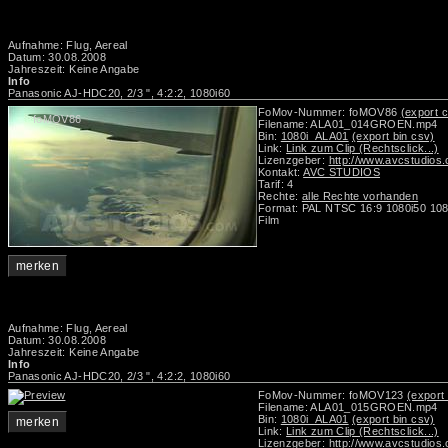
Aufnahme: Flug, Aereal
Datum: 30.08.2008
Jahreszeit: Keine Angabe
Info
Panasonic AJ-HDC20, 2/3 ", 4:2:2, 1080i60
FoMov-Nummer: foMOV86
(export c
foMOV86
Filename: ALA01_014GROEN.mp4
Bin:
1080i_ALA01
(export bin csv)
Link:
Link zum Clip (Rechtsclick...)
Lizenzgeber:
http://www.avcstudios
Kontakt:
AVC STUDIOS
Tarif: 4
Rechte:
alle Rechte vorhanden
Format: PAL NTSC 16:9 1080i50 108
Film
merken
Aufnahme: Flug, Aereal
Datum: 30.08.2008
Jahreszeit: Keine Angabe
Info
Panasonic AJ-HDC20, 2/3 ", 4:2:2, 1080i60
FoMov-Nummer: foMOV123
(export 
Filename: ALA01_015GROEN.mp4
Bin:
1080i_ALA01
(export bin csv)
merken
Link:
Link zum Clip (Rechtsclick...)
Lizenzgeber:
http://www.avcstudios