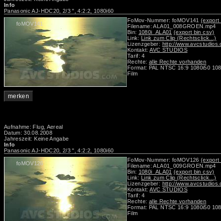
Info
Panasonic AJ-HDC20, 2/3 ", 4:2:2, 1080i60
FoMov-Nummer: foMOV141
(export 
foMOV141
Filename: ALA01_008GROEN.mp4
Bin:
1080i_ALA01
(export bin csv)
Link:
Link zum Clip (Rechtsclick...)
Lizenzgeber:
http://www.avcstudios
Kontakt:
AVC STUDIOS
Tarif: 4
Rechte:
alle Rechte vorhanden
Format: PAL NTSC 16:9 1080i50 108
Film
merken
Aufnahme: Flug, Aereal
Datum: 30.08.2008
Jahreszeit: Keine Angabe
Info
Panasonic AJ-HDC20, 2/3 ", 4:2:2, 1080i60
FoMov-Nummer: foMOV126
(export 
foMOV126
Filename: ALA01_009GROEN.mp4
Bin:
1080i_ALA01
(export bin csv)
Link:
Link zum Clip (Rechtsclick...)
Lizenzgeber:
http://www.avcstudios
Kontakt:
AVC STUDIOS
Tarif: 4
Rechte:
alle Rechte vorhanden
Format: PAL NTSC 16:9 1080i50 108
Film