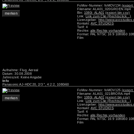
FoMov-Nummer: foMOV134
(export 
Filename: ALA01_020GROEN.mp4
Bin:
1080i_ALA01
(export bin csv)
merken
Link:
Link zum Clip (Rechtsclick...)
Lizenzgeber:
http://www.avcstudios
Kontakt:
AVC STUDIOS
Tarif: 4
Rechte:
alle Rechte vorhanden
Format: PAL NTSC 16:9 1080i50 108
Film
Aufnahme: Flug, Aereal
Datum: 30.08.2008
Jahreszeit: Keine Angabe
Info
Panasonic AJ-HDC20, 2/3 ", 4:2:2, 1080i60
FoMov-Nummer: foMOV125
(export 
Filename: ALA01_021BRORA.mp4
Bin:
1080i_ALA01
(export bin csv)
merken
Link:
Link zum Clip (Rechtsclick...)
Lizenzgeber:
http://www.avcstudios
Kontakt:
AVC STUDIOS
Tarif: 4
Rechte:
alle Rechte vorhanden
Format: PAL NTSC 16:9 1080i50 108
Film