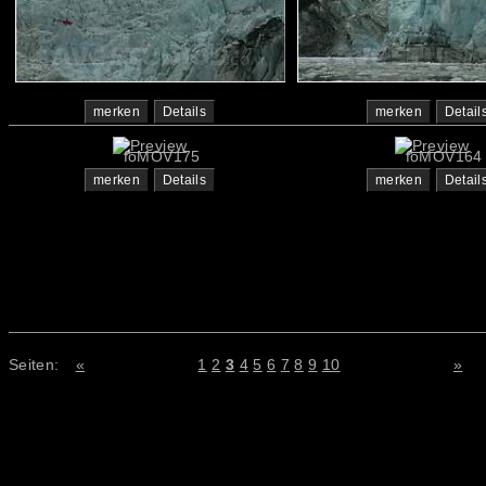
merken
Details
merken
Detail
foMOV175
foMOV164
merken
Details
merken
Detail
Seiten:
«
1
2
3
4
5
6
7
8
9
10
»