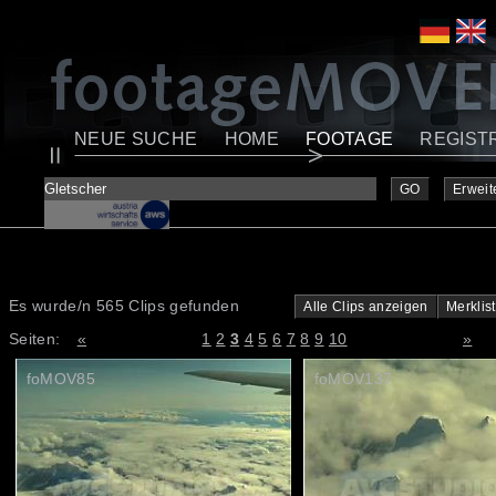
NEUE SUCHE
HOME
FOOTAGE
REGIST
GO
Erweit
Es wurde/n 565 Clips gefunden
Alle Clips anzeigen
Merklis
Seiten:
«
1
2
3
4
5
6
7
8
9
10
»
foMOV85
foMOV137