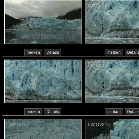
foMOV174
foMOV201
merken
Details
merken
Detail
foMOV183
foMOV195
merken
Details
merken
Detail
foMOV167
foMOV215