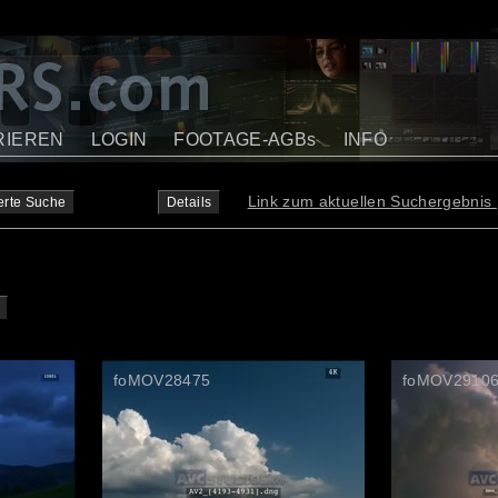
RIEREN
LOGIN
FOOTAGE-AGBs
INFO
Link zum aktuellen Suchergebnis
erte Suche
Details
foMOV28475
foMOV2910