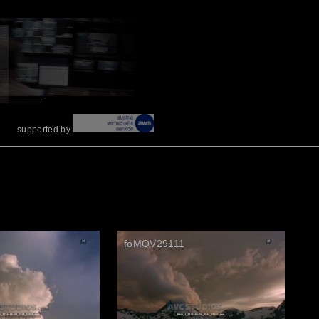
supported by
6
foMOV29111