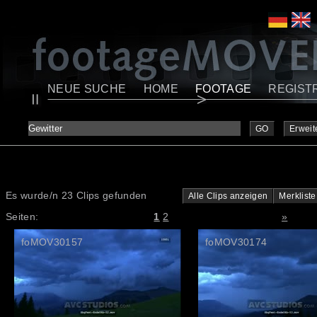
NEUE SUCHE
HOME
FOOTAGE
REGIST
GO
Erweit
Es wurde/n 23 Clips gefunden
Alle Clips anzeigen
Merkliste
Seiten:
1
2
»
foMOV30157
foMOV30174