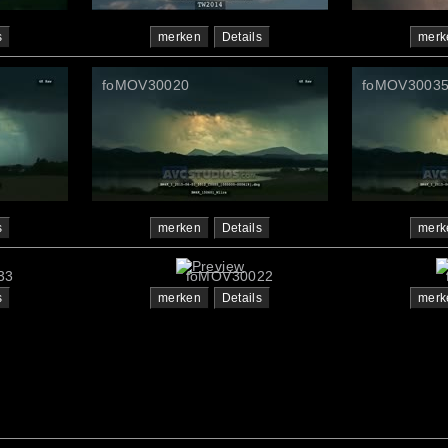
s
merken
Details
merk
foMOV30020
foMOV3003
s
merken
Details
merk
33
foMOV30022
s
merken
Details
merk