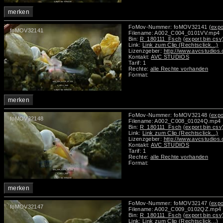
merken
FoMov-Nummer: foMOV32141
(expo
foMOV32141
Filename: A002_C004_0101VV.mp4
Bin:
R_180111_Fsch
(export bin csv
Link:
Link zum Clip (Rechtsclick...)
Lizenzgeber:
http://www.avcstudios
Kontakt:
AVC STUDIOS
Tarif: 1
Rechte:
alle Rechte vorhanden
Format:
merken
FoMov-Nummer: foMOV32148
(expo
foMOV32148
Filename: A002_C008_01024Q.mp4
Bin:
R_180111_Fsch
(export bin csv
Link:
Link zum Clip (Rechtsclick...)
Lizenzgeber:
http://www.avcstudios
Kontakt:
AVC STUDIOS
Tarif: 1
Rechte:
alle Rechte vorhanden
Format:
merken
FoMov-Nummer: foMOV32147
(expo
foMOV32147
Filename: A002_C009_0102QZ.mp4
Bin:
R_180111_Fsch
(export bin csv
Link:
Link zum Clip (Rechtsclick...)