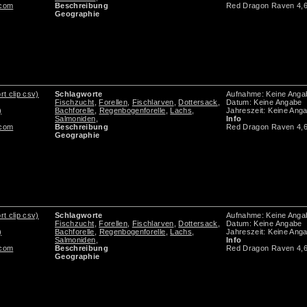
.com
Beschreibung
Red Dragon Raven 4,
Geographie
rt clip csv)
Schlagworte
Aufnahme: Keine Anga
Fischzucht
,
Forellen
,
Fischlarven
,
Dottersack
,
Datum: Keine Angabe
)
Bachforelle
,
Regenbogenforelle
,
Lachs
,
Jahreszeit: Keine Ang
Salmoniden
,
Info
.com
Beschreibung
Red Dragon Raven 4,
Geographie
rt clip csv)
Schlagworte
Aufnahme: Keine Anga
Fischzucht
,
Forellen
,
Fischlarven
,
Dottersack
,
Datum: Keine Angabe
)
Bachforelle
,
Regenbogenforelle
,
Lachs
,
Jahreszeit: Keine Ang
Salmoniden
,
Info
.com
Beschreibung
Red Dragon Raven 4,
Geographie