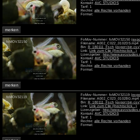
Kontakt:
AVC STUDIOS
Tarif: 1
Rechte:
alle Rechte vorhanden
Format:
merken
FoMov-Nummer: foMOV32150
(expo
foMOV32150
Filename: A002_C022_0102DS.mp4
Bin:
R_180111_Fsch
(export bin csv
Link:
Link zum Clip (Rechtsclick...)
Lizenzgeber:
http://www.avcstudios
Kontakt:
AVC STUDIOS
Tarif: 1
Rechte:
alle Rechte vorhanden
Format:
merken
FoMov-Nummer: foMOV32119
(expo
foMOV32119
Filename: A002_C023_0102BG.mp4
Bin:
R_180111_Fsch
(export bin csv
Link:
Link zum Clip (Rechtsclick...)
Lizenzgeber:
http://www.avcstudios
Kontakt:
AVC STUDIOS
Tarif: 1
Rechte:
alle Rechte vorhanden
Format: