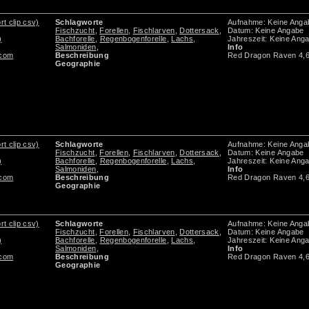
rt clip csv)
Schlagworte
Aufnahme: Keine Anga
Fischzucht
,
Forellen
,
Fischlarven
,
Dottersack
,
Datum: Keine Angabe
)
Bachforelle
,
Regenbogenforelle
,
Lachs
,
Jahreszeit: Keine Ang
Salmoniden
,
Info
.com
Beschreibung
Red Dragon Raven 4,
Geographie
rt clip csv)
Schlagworte
Aufnahme: Keine Anga
Fischzucht
,
Forellen
,
Fischlarven
,
Dottersack
,
Datum: Keine Angabe
)
Bachforelle
,
Regenbogenforelle
,
Lachs
,
Jahreszeit: Keine Ang
Salmoniden
,
Info
.com
Beschreibung
Red Dragon Raven 4,
Geographie
rt clip csv)
Schlagworte
Aufnahme: Keine Anga
Fischzucht
,
Forellen
,
Fischlarven
,
Dottersack
,
Datum: Keine Angabe
)
Bachforelle
,
Regenbogenforelle
,
Lachs
,
Jahreszeit: Keine Ang
Salmoniden
,
Info
.com
Beschreibung
Red Dragon Raven 4,
Geographie