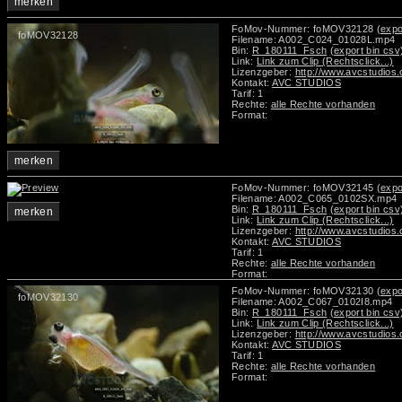
merken
FoMov-Nummer: foMOV32128
(expo
foMOV32128
Filename: A002_C024_01028L.mp4
Bin:
R_180111_Fsch
(export bin csv
Link:
Link zum Clip (Rechtsclick...)
Lizenzgeber:
http://www.avcstudios
Kontakt:
AVC STUDIOS
Tarif: 1
Rechte:
alle Rechte vorhanden
Format:
merken
FoMov-Nummer: foMOV32145
(expo
Filename: A002_C065_0102SX.mp4
Bin:
R_180111_Fsch
(export bin csv
merken
Link:
Link zum Clip (Rechtsclick...)
Lizenzgeber:
http://www.avcstudios
Kontakt:
AVC STUDIOS
Tarif: 1
Rechte:
alle Rechte vorhanden
Format:
FoMov-Nummer: foMOV32130
(expo
foMOV32130
Filename: A002_C067_0102I8.mp4
Bin:
R_180111_Fsch
(export bin csv
Link:
Link zum Clip (Rechtsclick...)
Lizenzgeber:
http://www.avcstudios
Kontakt:
AVC STUDIOS
Tarif: 1
Rechte:
alle Rechte vorhanden
Format: