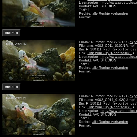
Lizenzgeber:
http://www.avcstudios
Kontakt:
AVC STUDIOS
Tarif: 1
Rechte:
alle Rechte vorhanden
Format:
merken
FoMov-Nummer: foMOV32137
(expo
foMOV32137
Filename: A002_C011_0102NR.mp4
Bin:
R_180111_Fsch
(export bin csv
Link:
Link zum Clip (Rechtsclick...)
Lizenzgeber:
http://www.avcstudios
Kontakt:
AVC STUDIOS
Tarif: 1
Rechte:
alle Rechte vorhanden
Format:
merken
FoMov-Nummer: foMOV32121
(expo
foMOV32121
Filename: A002_C014_0102QJ.mp4
Bin:
R_180111_Fsch
(export bin csv
Link:
Link zum Clip (Rechtsclick...)
Lizenzgeber:
http://www.avcstudios
Kontakt:
AVC STUDIOS
Tarif: 1
Rechte:
alle Rechte vorhanden
Format: