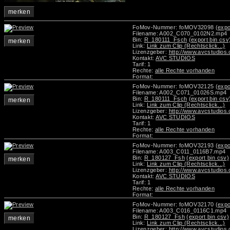
merken
FoMov-Nummer: foMOV32098
(expo
Filename: A002_C070_0102N2.mp4
Bin:
R_180111_Fsch
(export bin csv
merken
Link:
Link zum Clip (Rechtsclick...)
Lizenzgeber:
http://www.avcstudios
Kontakt:
AVC STUDIOS
Tarif: 1
Rechte:
alle Rechte vorhanden
Format:
FoMov-Nummer: foMOV32125
(expo
Filename: A002_C071_01026S.mp4
Bin:
R_180111_Fsch
(export bin csv
merken
Link:
Link zum Clip (Rechtsclick...)
Lizenzgeber:
http://www.avcstudios
Kontakt:
AVC STUDIOS
Tarif: 1
Rechte:
alle Rechte vorhanden
Format:
FoMov-Nummer: foMOV32193
(expo
Filename: A003_C011_0116B7.mp4
Bin:
R_180127_Fsh
(export bin csv)
merken
Link:
Link zum Clip (Rechtsclick...)
Lizenzgeber:
http://www.avcstudios
Kontakt:
AVC STUDIOS
Tarif: 1
Rechte:
alle Rechte vorhanden
Format:
FoMov-Nummer: foMOV32170
(expo
Filename: A003_C016_0116C1.mp4
Bin:
R_180127_Fsh
(export bin csv)
merken
Link:
Link zum Clip (Rechtsclick...)
Lizenzgeber:
http://www.avcstudios