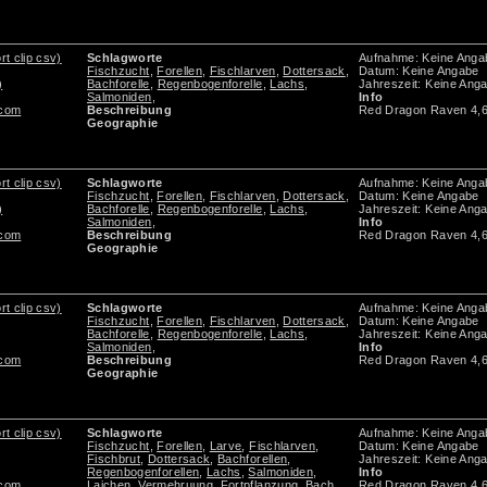
rt clip csv)
Schlagworte
Aufnahme: Keine Anga
Fischzucht
,
Forellen
,
Fischlarven
,
Dottersack
,
Datum: Keine Angabe
)
Bachforelle
,
Regenbogenforelle
,
Lachs
,
Jahreszeit: Keine Ang
Salmoniden
,
Info
.com
Beschreibung
Red Dragon Raven 4,
Geographie
rt clip csv)
Schlagworte
Aufnahme: Keine Anga
Fischzucht
,
Forellen
,
Fischlarven
,
Dottersack
,
Datum: Keine Angabe
)
Bachforelle
,
Regenbogenforelle
,
Lachs
,
Jahreszeit: Keine Ang
Salmoniden
,
Info
.com
Beschreibung
Red Dragon Raven 4,
Geographie
rt clip csv)
Schlagworte
Aufnahme: Keine Anga
Fischzucht
,
Forellen
,
Fischlarven
,
Dottersack
,
Datum: Keine Angabe
Bachforelle
,
Regenbogenforelle
,
Lachs
,
Jahreszeit: Keine Ang
Salmoniden
,
Info
.com
Beschreibung
Red Dragon Raven 4,
Geographie
rt clip csv)
Schlagworte
Aufnahme: Keine Anga
Fischzucht
,
Forellen
,
Larve
,
Fischlarven
,
Datum: Keine Angabe
Fischbrut
,
Dottersack
,
Bachforellen
,
Jahreszeit: Keine Ang
Regenbogenforellen
,
Lachs
,
Salmoniden
,
Info
.com
Laichen
,
Vermehruung
,
Fortpflanzung
,
Bach
,
Red Dragon Raven 4,