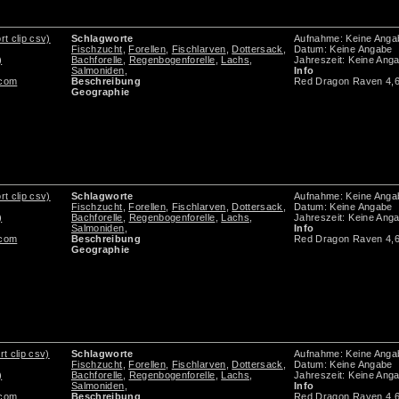
rt clip csv)
Schlagworte
Aufnahme: Keine Anga
Fischzucht
,
Forellen
,
Fischlarven
,
Dottersack
,
Datum: Keine Angabe
)
Bachforelle
,
Regenbogenforelle
,
Lachs
,
Jahreszeit: Keine Ang
Salmoniden
,
Info
.com
Beschreibung
Red Dragon Raven 4,
Geographie
rt clip csv)
Schlagworte
Aufnahme: Keine Anga
Fischzucht
,
Forellen
,
Fischlarven
,
Dottersack
,
Datum: Keine Angabe
)
Bachforelle
,
Regenbogenforelle
,
Lachs
,
Jahreszeit: Keine Ang
Salmoniden
,
Info
.com
Beschreibung
Red Dragon Raven 4,
Geographie
rt clip csv)
Schlagworte
Aufnahme: Keine Anga
Fischzucht
,
Forellen
,
Fischlarven
,
Dottersack
,
Datum: Keine Angabe
)
Bachforelle
,
Regenbogenforelle
,
Lachs
,
Jahreszeit: Keine Ang
Salmoniden
,
Info
.com
Beschreibung
Red Dragon Raven 4,