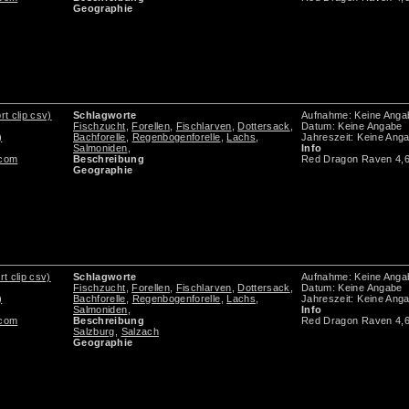
Geographie
rt clip csv)
Schlagworte
Aufnahme: Keine Anga
Fischzucht
,
Forellen
,
Fischlarven
,
Dottersack
,
Datum: Keine Angabe
)
Bachforelle
,
Regenbogenforelle
,
Lachs
,
Jahreszeit: Keine Ang
Salmoniden
,
Info
.com
Beschreibung
Red Dragon Raven 4,
Geographie
rt clip csv)
Schlagworte
Aufnahme: Keine Anga
Fischzucht
,
Forellen
,
Fischlarven
,
Dottersack
,
Datum: Keine Angabe
)
Bachforelle
,
Regenbogenforelle
,
Lachs
,
Jahreszeit: Keine Ang
Salmoniden
,
Info
.com
Beschreibung
Red Dragon Raven 4,
Salzburg
,
Salzach
Geographie