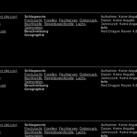
rt clip csv)
Schlagworte
Aufnahme: Keine Anga
Fischzucht
,
Forellen
,
Fischlarven
,
Dottersack
,
Datum: Keine Angabe
)
Bachforelle
,
Regenbogenforelle
,
Lachs
,
Jahreszeit: Keine Ang
Salmoniden
,
Info
.com
Beschreibung
Red Dragon Raven 4,
Geographie
rt clip csv)
Schlagworte
Aufnahme: Keine Anga
Fischzucht
,
Forellen
,
Fischlarven
,
Dottersack
,
Datum: Keine Angabe
)
Bachforelle
,
Regenbogenforelle
,
Lachs
,
Jahreszeit: Keine Ang
Salmoniden
,
Info
.com
Beschreibung
Red Dragon Raven 4,
Geographie
rt clip csv)
Schlagworte
Aufnahme: Keine Anga
Fischzucht
,
Forellen
,
Fischlarven
,
Dottersack
,
Datum: Keine Angabe
)
Bachforelle
,
Regenbogenforelle
,
Lachs
,
Jahreszeit: Keine Ang
Salmoniden
,
Info