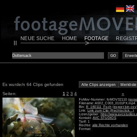
NEUE SUCHE
HOME
FOOTAGE
REGIST
GO
Erweit
Es wurde/n 64 Clips gefunden
Alle Clips anzeigen
Merkliste
Seiten:
1
2
3
4
»
FoMov-Nummer: foMOV32110
(expo
foMOV32110
Filename: A002_C003_0101PX.mp4
Bin:
R_180111_Fsch
(export bin csv
Link:
Link zum Clip (Rechtsclick...)
Lizenzgeber:
http://www.avcstudios
Kontakt:
AVC STUDIOS
Tarif: 1
Rechte:
alle Rechte vorhanden
Format: