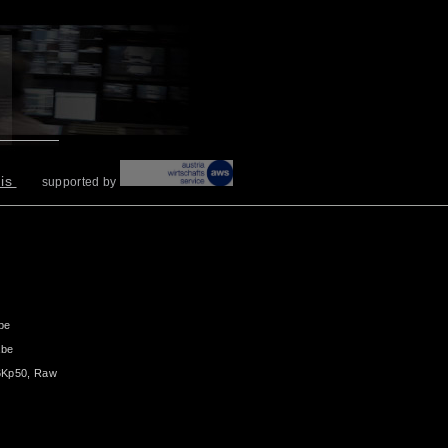
nis
supported by
be
abe
6Kp50, Raw