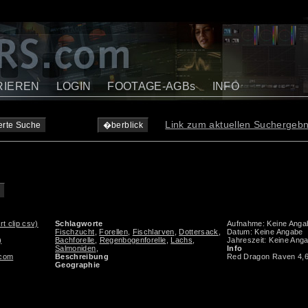
RIEREN
LOGIN
FOOTAGE-AGBs
INFO
Link zum aktuellen Suchergeb
erte Suche
�berblick
rt clip csv)
Schlagworte
Aufnahme: Keine Anga
Fischzucht
,
Forellen
,
Fischlarven
,
Dottersack
,
Datum: Keine Angabe
)
Bachforelle
,
Regenbogenforelle
,
Lachs
,
Jahreszeit: Keine Ang
Salmoniden
,
Info
.com
Beschreibung
Red Dragon Raven 4,
Geographie