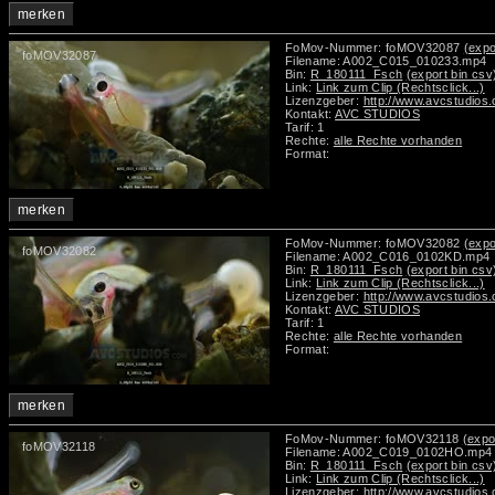
merken
FoMov-Nummer: foMOV32087
(expo
foMOV32087
Filename: A002_C015_010233.mp4
Bin:
R_180111_Fsch
(export bin csv
Link:
Link zum Clip (Rechtsclick...)
Lizenzgeber:
http://www.avcstudios
Kontakt:
AVC STUDIOS
Tarif: 1
Rechte:
alle Rechte vorhanden
Format:
merken
FoMov-Nummer: foMOV32082
(expo
foMOV32082
Filename: A002_C016_0102KD.mp4
Bin:
R_180111_Fsch
(export bin csv
Link:
Link zum Clip (Rechtsclick...)
Lizenzgeber:
http://www.avcstudios
Kontakt:
AVC STUDIOS
Tarif: 1
Rechte:
alle Rechte vorhanden
Format:
merken
FoMov-Nummer: foMOV32118
(expo
foMOV32118
Filename: A002_C019_0102HO.mp4
Bin:
R_180111_Fsch
(export bin csv
Link:
Link zum Clip (Rechtsclick...)
Lizenzgeber:
http://www.avcstudios