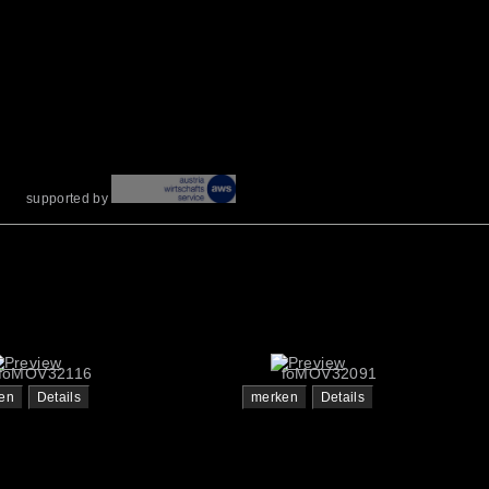
supported by
foMOV32116
foMOV32091
en
Details
merken
Details