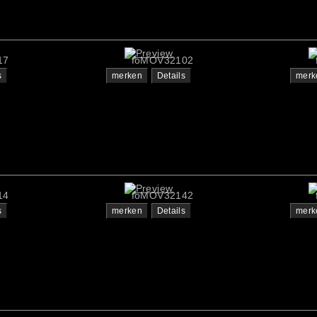
17
foMOV32102
s
merken
Details
merk
14
foMOV32142
s
merken
Details
merk