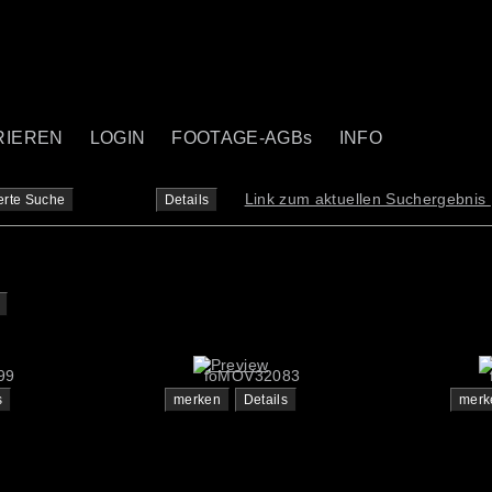
RIEREN
LOGIN
FOOTAGE-AGBs
INFO
Link zum aktuellen Suchergebnis
erte Suche
Details
99
foMOV32083
s
merken
Details
merk