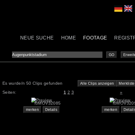
NEUE SUCHE
HOME
FOOTAGE
REGIST
GO
Erweit
Es wurde/n 50 Clips gefunden
Alle Clips anzeigen
Merkliste
Seiten:
1
2
3
»
foMOV32085
foMOV320
merken
Details
merken
Detail