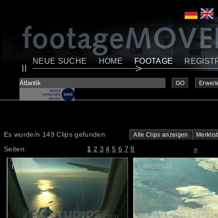
NEUE SUCHE
HOME
FOOTAGE
REGIST
GO
Erweit
Es wurde/n 149 Clips gefunden
Alle Clips anzeigen
Merklis
Seiten:
1
2
3
4
5
6
7
8
»
foMOV106
foMOV144