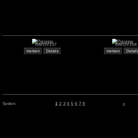
foMOV137
foMOV104
merken
Details
merken
Detail
Seiten:
1
2
3
4
5
6
7
8
»