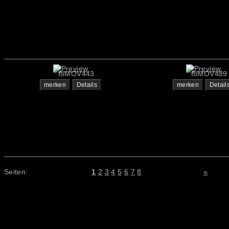
foMOV443
foMOV489
merken
Details
merken
Detail
Seiten:
1
2
3
4
5
6
7
8
»