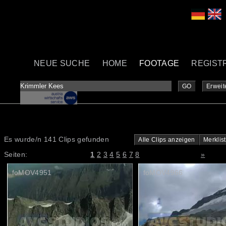
NEUE SUCHE
HOME
FOOTAGE
REGIST
GO
Erweit
Es wurde/n 141 Clips gefunden
Alle Clips anzeigen
Merklis
Seiten:
1
2
3
4
5
6
7
8
»
foMOV4951
foMOV4966