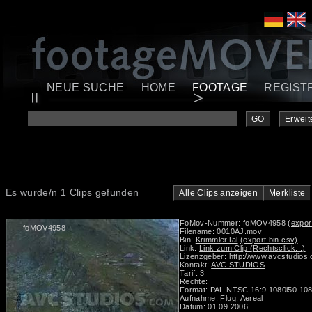
NEUE SUCHE
HOME
FOOTAGE
REGIST
GO
Erweit
Es wurde/n 1 Clips gefunden
Alle Clips anzeigen
Merkliste
FoMov-Nummer: foMOV4958
(expor
foMOV4958
Filename: 0010AJ.mov
Bin:
KrimmlerTal
(export bin csv)
Link:
Link zum Clip (Rechtsclick...)
Lizenzgeber:
http://www.avcstudios
Kontakt:
AVC STUDIOS
Tarif: 3
Rechte:
Format: PAL NTSC 16:9 1080i50 108
Aufnahme: Flug, Aereal
Datum: 01.09.2006