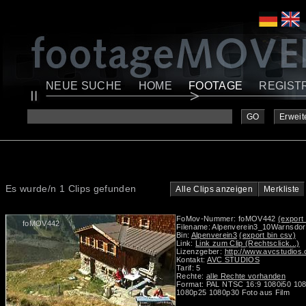
NEUE SUCHE
HOME
FOOTAGE
REGIST
GO
Erweit
Es wurde/n 1 Clips gefunden
Alle Clips anzeigen
Merkliste
FoMov-Nummer: foMOV442
(export 
foMOV442
Filename: Alpenverein3_10Warnsdor
Bin:
Alpenverein3
(export bin csv)
Link:
Link zum Clip (Rechtsclick...)
Lizenzgeber:
http://www.avcstudios
Kontakt:
AVC STUDIOS
Tarif: 5
Rechte:
alle Rechte vorhanden
Format: PAL NTSC 16:9 1080i50 10
1080p25 1080p30 Foto aus Film