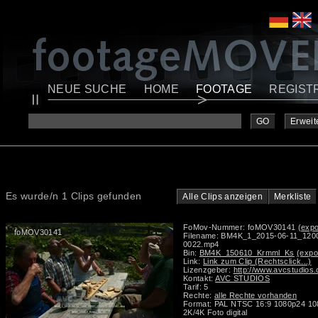
NEUE SUCHE
HOME
FOOTAGE
REGIST
GO
Erweit
Es wurde/n 1 Clips gefunden
Alle Clips anzeigen
Merkliste
FoMov-Nummer: foMOV30141
(expo
foMOV30141
Filename: BM4K_1_2015-06-11_12
0022.mp4
Bin:
BM4K_150610_Krmml_Ks
(expo
Link:
Link zum Clip (Rechtsclick...)
Lizenzgeber:
http://www.avcstudios
Kontakt:
AVC STUDIOS
Tarif: 5
Rechte:
alle Rechte vorhanden
Format: PAL NTSC 16:9 1080p24 1
2K/4K Foto digital