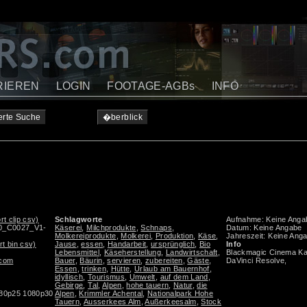
RIEREN
LOGIN
FOOTAGE-AGBs
INFO
erte Suche
�berblick
rt clip csv)
Schlagworte
Aufnahme: Keine Anga
00_C0027_V1-
Käserei
,
Milchprodukte
,
Schnaps
,
Datum: Keine Angabe
Molkereiprodukte
,
Molkerei
,
Produktion
,
Käse
,
Jahreszeit: Keine Ang
rt bin csv)
Jause
,
essen
,
Handarbeit
,
ursprünglich
,
Bio
Info
Lebensmittel
,
Käseherstellung
,
Landwirtschaft
,
Blackmagic Cinema Ka
.com
Bauer
,
Bäurin
,
servieren
,
zubereiten
,
Gäste
,
DaVinci Resolve,
Essen
,
trinken
,
Hütte
,
Urlaub am Bauernhof
,
idyllisch
,
Tourismus
,
Umwelt
,
auf dem Land
,
Gebirge
,
Tal
,
Alpen
,
hohe tauern
,
Natur
,
die
080p25 1080p30
Alpen
,
Krimmler Achental
,
Nationalpark Hohe
Tauern
,
Ausserkees Alm
,
Außerkeesalm
,
Stock