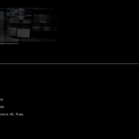
be
abe
mera 4K, Raw,