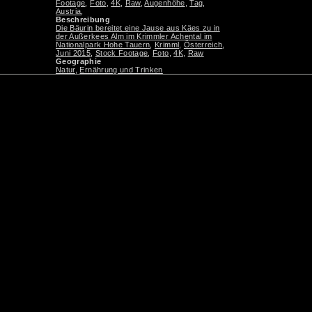
Footage
,
Foto
,
4K
,
Raw
,
Augenhöhe
,
Tag
,
Austria
,
Beschreibung
Die Bäurin bereitet eine Jause aus Käes zu in
der Außerkees Alm im Krimmler Achental im
Nationalpark Hohe Tauern
,
Krimml
,
Österreich
,
Juni 2015
,
Stock Footage
,
Foto
,
4K
,
Raw
Geographie
Natur
,
Ernährung und Trinken