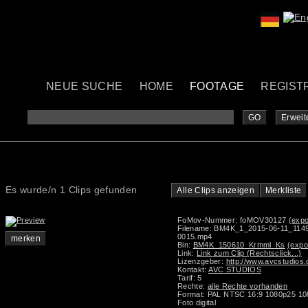
NEUE SUCHE
HOME
FOOTAGE
REGIST
GO
Erweit
Es wurde/n 1 Clips gefunden
Alle Clips anzeigen
Merkliste
FoMov-Nummer: foMOV30127
(expo
Filename: BM4K_1_2015-06-11_114
0015.mp4
merken
Bin:
BM4K_150610_Krmml_Ks
(expo
Link:
Link zum Clip (Rechtsclick...)
Lizenzgeber:
http://www.avcstudios
Kontakt:
AVC STUDIOS
Tarif: 5
Rechte:
alle Rechte vorhanden
Format: PAL NTSC 16:9 1080p25 10
Foto digital